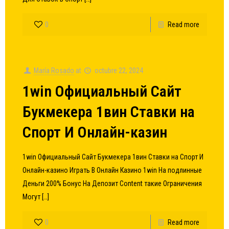
0
Read more
María Rosado
at
octubre 22, 2024
1win Официальный Сайт
Букмекера 1вин Ставки на
Спорт И Онлайн-казин
1win Официальный Сайт Букмекера 1вин Ставки на Спорт И
Онлайн-казино Играть В Онлайн Казино 1win На подлинные
Деньги 200% Бонус На Депозит Content такие Ограничения
Могут
[…]
0
Read more