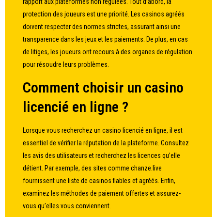
rapport aux plateformes non régulées. Tout d’abord, la
protection des joueurs est une priorité. Les casinos agréés
doivent respecter des normes strictes, assurant ainsi une
transparence dans les jeux et les paiements. De plus, en cas
de litiges, les joueurs ont recours à des organes de régulation
pour résoudre leurs problèmes.
Comment choisir un casino
licencié en ligne ?
Lorsque vous recherchez un casino licencié en ligne, il est
essentiel de vérifier la réputation de la plateforme. Consultez
les avis des utilisateurs et recherchez les licences qu’elle
détient. Par exemple, des sites comme
chanze.live
fournissent une liste de casinos fiables et agréés. Enfin,
examinez les méthodes de paiement offertes et assurez-
vous qu’elles vous conviennent.