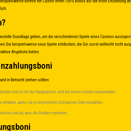
. Beispielsweise könnte ein Casino einen 100% Bonus auf die erste Einzahlung a
lich.
n?
nanzielle Grundlage geben, um die verschiedenen Spiele eines Casinos auszupr
 Sie beispielsweise neue Spiele entdecken, die Sie sonst vielleicht nicht ausp
traktive Angebote bieten.
inzahlungsboni
and in Betracht ziehen sollten:
boten und ist oft der Hauptanreiz, sich bei einem Casino anzumelden.
 erhalten, wenn sie in bestimmten Zeiträumen Geld einzahlen.
erluste zurück, was die Risiken minimiert.
lungsboni