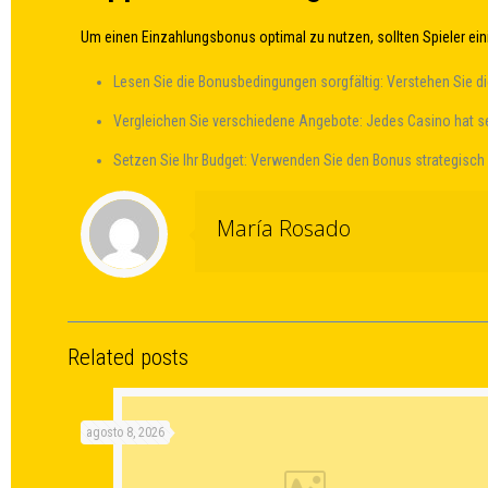
Um einen Einzahlungsbonus optimal zu nutzen, sollten Spieler ei
Lesen Sie die Bonusbedingungen sorgfältig: Verstehen Sie 
Vergleichen Sie verschiedene Angebote: Jedes Casino hat sei
Setzen Sie Ihr Budget: Verwenden Sie den Bonus strategisch
María Rosado
Related posts
agosto 8, 2026