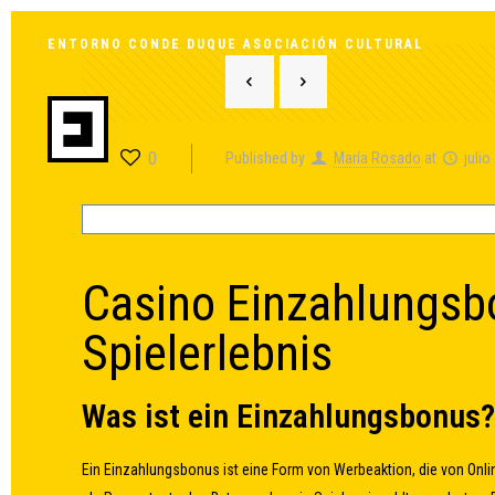
ENTORNO CONDE DUQUE ASOCIACIÓN CULTURAL
0
Published by
María Rosado
at
julio
Casino Einzahlungsb
Spielerlebnis
Was ist ein Einzahlungsbonus
Ein Einzahlungsbonus ist eine Form von Werbeaktion, die von Onli