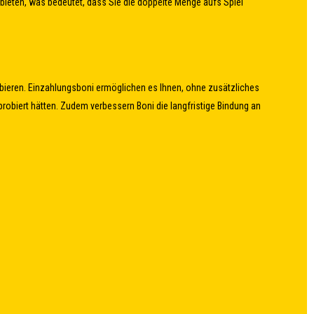
nbieten, was bedeutet, dass Sie die doppelte Menge aufs Spiel
obieren. Einzahlungsboni ermöglichen es Ihnen, ohne zusätzliches
robiert hätten. Zudem verbessern Boni die langfristige Bindung an