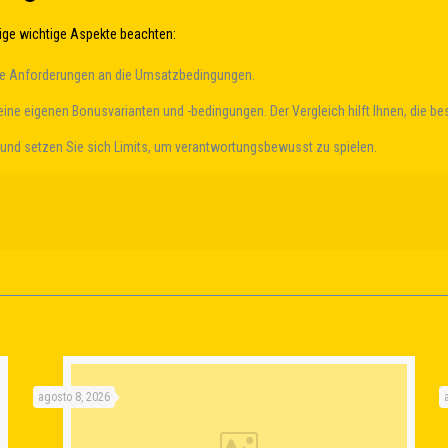
nige wichtige Aspekte beachten:
die Anforderungen an die Umsatzbedingungen.
ne eigenen Bonusvarianten und -bedingungen. Der Vergleich hilft Ihnen, die bes
 und setzen Sie sich Limits, um verantwortungsbewusst zu spielen.
agosto 8, 2026