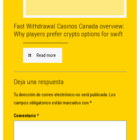
Fast Withdrawal Casinos Canada overview:
Why players prefer crypto options for swift
Read more
Deja una respuesta
Tu dirección de correo electrónico no será publicada.
Los
campos obligatorios están marcados con
*
Comentario
*