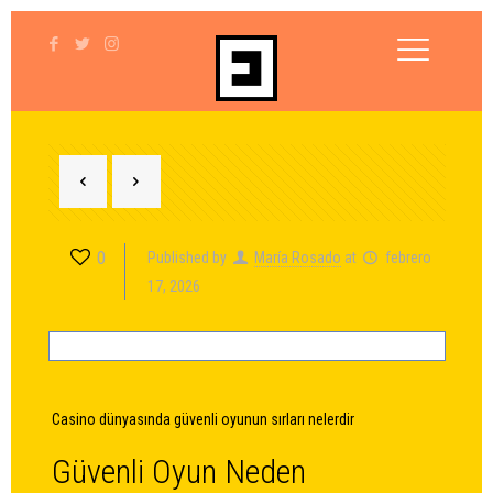
0
Published by
María Rosado
at
febrero
17, 2026
Casino dünyasında güvenli oyunun sırları nelerdir
Güvenli Oyun Neden