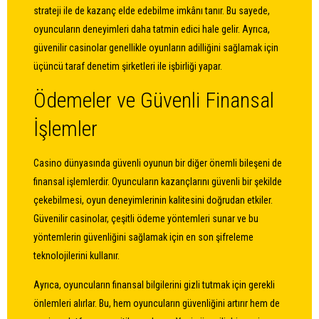
strateji ile de kazanç elde edebilme imkânı tanır. Bu sayede,
oyuncuların deneyimleri daha tatmin edici hale gelir. Ayrıca,
güvenilir casinolar genellikle oyunların adilliğini sağlamak için
üçüncü taraf denetim şirketleri ile işbirliği yapar.
Ödemeler ve Güvenli Finansal
İşlemler
Casino dünyasında güvenli oyunun bir diğer önemli bileşeni de
finansal işlemlerdir. Oyuncuların kazançlarını güvenli bir şekilde
çekebilmesi, oyun deneyimlerinin kalitesini doğrudan etkiler.
Güvenilir casinolar, çeşitli ödeme yöntemleri sunar ve bu
yöntemlerin güvenliğini sağlamak için en son şifreleme
teknolojilerini kullanır.
Ayrıca, oyuncuların finansal bilgilerini gizli tutmak için gerekli
önlemleri alırlar. Bu, hem oyuncuların güvenliğini artırır hem de