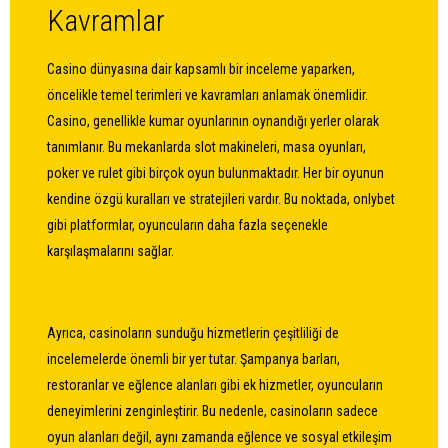
Kavramlar
Casino dünyasına dair kapsamlı bir inceleme yaparken,
öncelikle temel terimleri ve kavramları anlamak önemlidir.
Casino, genellikle kumar oyunlarının oynandığı yerler olarak
tanımlanır. Bu mekanlarda slot makineleri, masa oyunları,
poker ve rulet gibi birçok oyun bulunmaktadır. Her bir oyunun
kendine özgü kuralları ve stratejileri vardır. Bu noktada,
onlybet
gibi platformlar, oyuncuların daha fazla seçenekle
karşılaşmalarını sağlar.
Ayrıca, casinoların sunduğu hizmetlerin çeşitliliği de
incelemelerde önemli bir yer tutar. Şampanya barları,
restoranlar ve eğlence alanları gibi ek hizmetler, oyuncuların
deneyimlerini zenginleştirir. Bu nedenle, casinoların sadece
oyun alanları değil, aynı zamanda eğlence ve sosyal etkileşim