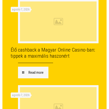
agosto 7, 2026
Élő cashback a Magyar Online Casino-ban:
tippek a maximális haszonért
Read more
agosto 7, 2026