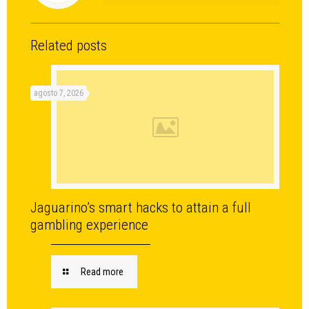
Related posts
agosto 7, 2026
Jaguarino’s smart hacks to attain a full
gambling experience
Read more