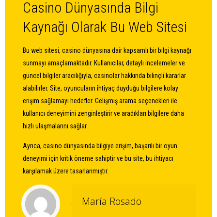
Casino Dünyasında Bilgi
Kaynağı Olarak Bu Web Sitesi
Bu web sitesi, casino dünyasına dair kapsamlı bir bilgi kaynağı
sunmayı amaçlamaktadır. Kullanıcılar, detaylı incelemeler ve
güncel bilgiler aracılığıyla, casinolar hakkında bilinçli kararlar
alabilirler. Site, oyuncuların ihtiyaç duyduğu bilgilere kolay
erişim sağlamayı hedefler. Gelişmiş arama seçenekleri ile
kullanıcı deneyimini zenginleştirir ve aradıkları bilgilere daha
hızlı ulaşmalarını sağlar.
Ayrıca, casino dünyasında bilgiye erişim, başarılı bir oyun
deneyimi için kritik öneme sahiptir ve bu site, bu ihtiyacı
karşılamak üzere tasarlanmıştır.
María Rosado