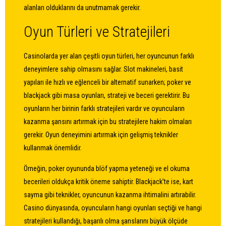
alanları olduklarını da unutmamak gerekir.
Oyun Türleri ve Stratejileri
Casinolarda yer alan çeşitli oyun türleri, her oyuncunun farklı
deneyimlere sahip olmasını sağlar. Slot makineleri, basit
yapıları ile hızlı ve eğlenceli bir alternatif sunarken; poker ve
blackjack gibi masa oyunları, strateji ve beceri gerektirir. Bu
oyunların her birinin farklı stratejileri vardır ve oyuncuların
kazanma şansını artırmak için bu stratejilere hakim olmaları
gerekir. Oyun deneyimini artırmak için gelişmiş teknikler
kullanmak önemlidir.
Örneğin, poker oyununda blöf yapma yeteneği ve el okuma
becerileri oldukça kritik öneme sahiptir. Blackjack’te ise, kart
sayma gibi teknikler, oyuncunun kazanma ihtimalini artırabilir.
Casino dünyasında, oyuncuların hangi oyunları seçtiği ve hangi
stratejileri kullandığı, başarılı olma şanslarını büyük ölçüde