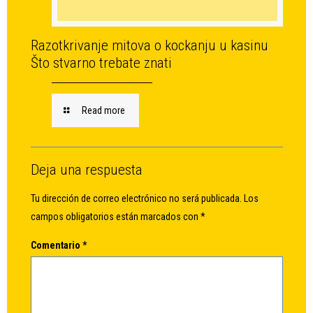
Razotkrivanje mitova o kockanju u kasinu
Što stvarno trebate znati
Read more
Deja una respuesta
Tu dirección de correo electrónico no será publicada.
Los
campos obligatorios están marcados con
*
Comentario
*