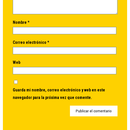
Nombre
*
Correo electrónico
*
Web
Guarda mi nombre, correo electrónico y web en este
navegador para la próxima vez que comente.