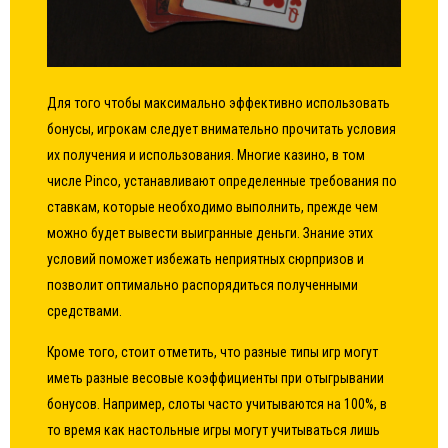
Для того чтобы максимально эффективно использовать
бонусы, игрокам следует внимательно прочитать условия
их получения и использования. Многие казино, в том
числе Pinco, устанавливают определенные требования по
ставкам, которые необходимо выполнить, прежде чем
можно будет вывести выигранные деньги. Знание этих
условий поможет избежать неприятных сюрпризов и
позволит оптимально распорядиться полученными
средствами.
Кроме того, стоит отметить, что разные типы игр могут
иметь разные весовые коэффициенты при отыгрывании
бонусов. Например, слоты часто учитываются на 100%, в
то время как настольные игры могут учитываться лишь