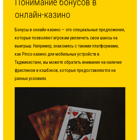
Понимание бонусов в
онлайн-казино
Бонусы в онлайн-казино — это специальные предложения,
которые позволяют игрокам увеличить свои шансы на
выигрыш. Например, знакомясь с такими платформами,
как
Pinco казино для мобильных устройств в
Таджикистане
, вы можете обратить внимание на наличие
фриспинов и кэшбэков, которые предоставляются на
разных условиях.