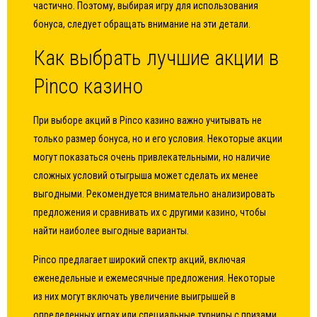
частично. Поэтому, выбирая игру для использования
бонуса, следует обращать внимание на эти детали.
Как выбрать лучшие акции в
Pinco казино
При выборе акций в Pinco казино важно учитывать не
только размер бонуса, но и его условия. Некоторые акции
могут показаться очень привлекательными, но наличие
сложных условий отыгрыша может сделать их менее
выгодными. Рекомендуется внимательно анализировать
предложения и сравнивать их с другими казино, чтобы
найти наиболее выгодные варианты.
Pinco предлагает широкий спектр акций, включая
еженедельные и ежемесячные предложения. Некоторые
из них могут включать увеличение выигрышей в
определенных играх или специальные турниры с призами.