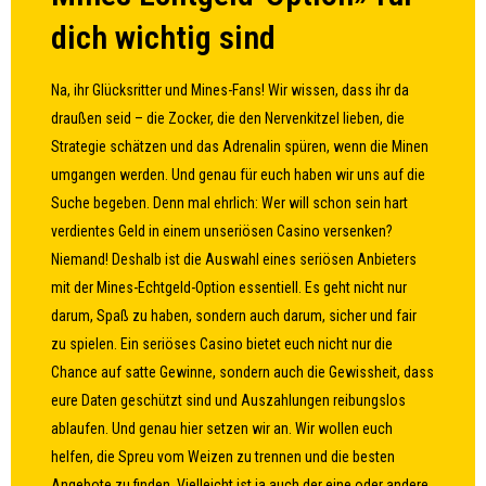
dich wichtig sind
Na, ihr Glücksritter und Mines-Fans! Wir wissen, dass ihr da
draußen seid – die Zocker, die den Nervenkitzel lieben, die
Strategie schätzen und das Adrenalin spüren, wenn die Minen
umgangen werden. Und genau für euch haben wir uns auf die
Suche begeben. Denn mal ehrlich: Wer will schon sein hart
verdientes Geld in einem unseriösen Casino versenken?
Niemand! Deshalb ist die Auswahl eines seriösen Anbieters
mit der Mines-Echtgeld-Option essentiell. Es geht nicht nur
darum, Spaß zu haben, sondern auch darum, sicher und fair
zu spielen. Ein seriöses Casino bietet euch nicht nur die
Chance auf satte Gewinne, sondern auch die Gewissheit, dass
eure Daten geschützt sind und Auszahlungen reibungslos
ablaufen. Und genau hier setzen wir an. Wir wollen euch
helfen, die Spreu vom Weizen zu trennen und die besten
Angebote zu finden. Vielleicht ist ja auch der eine oder andere