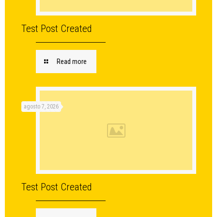
Test Post Created
Read more
agosto 7, 2026
Test Post Created