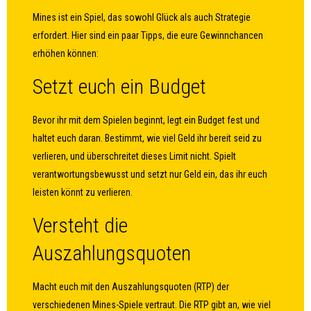
Mines ist ein Spiel, das sowohl Glück als auch Strategie
erfordert. Hier sind ein paar Tipps, die eure Gewinnchancen
erhöhen können:
Setzt euch ein Budget
Bevor ihr mit dem Spielen beginnt, legt ein Budget fest und
haltet euch daran. Bestimmt, wie viel Geld ihr bereit seid zu
verlieren, und überschreitet dieses Limit nicht. Spielt
verantwortungsbewusst und setzt nur Geld ein, das ihr euch
leisten könnt zu verlieren.
Versteht die
Auszahlungsquoten
Macht euch mit den Auszahlungsquoten (RTP) der
verschiedenen Mines-Spiele vertraut. Die RTP gibt an, wie viel