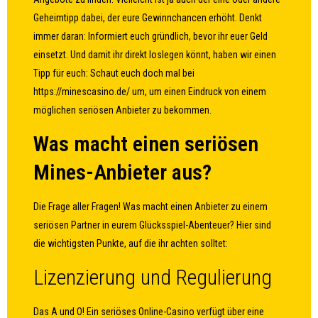
Geheimtipp dabei, der eure Gewinnchancen erhöht. Denkt
immer daran: Informiert euch gründlich, bevor ihr euer Geld
einsetzt. Und damit ihr direkt loslegen könnt, haben wir einen
Tipp für euch: Schaut euch doch mal bei
https://minescasino.de/
um, um einen Eindruck von einem
möglichen seriösen Anbieter zu bekommen.
Was macht einen seriösen
Mines-Anbieter aus?
Die Frage aller Fragen! Was macht einen Anbieter zu einem
seriösen Partner in eurem Glücksspiel-Abenteuer? Hier sind
die wichtigsten Punkte, auf die ihr achten solltet:
Lizenzierung und Regulierung
Das A und O! Ein seriöses Online-Casino verfügt über eine