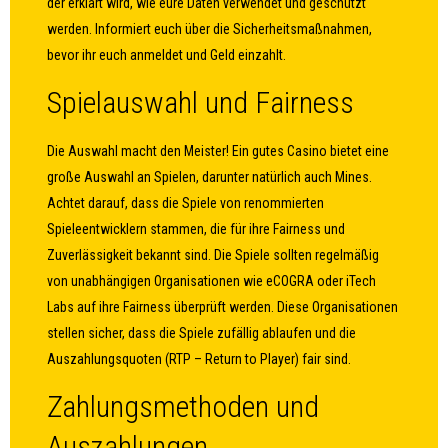
der erklärt wird, wie eure Daten verwendet und geschützt
werden. Informiert euch über die Sicherheitsmaßnahmen,
bevor ihr euch anmeldet und Geld einzahlt.
Spielauswahl und Fairness
Die Auswahl macht den Meister! Ein gutes Casino bietet eine
große Auswahl an Spielen, darunter natürlich auch Mines.
Achtet darauf, dass die Spiele von renommierten
Spieleentwicklern stammen, die für ihre Fairness und
Zuverlässigkeit bekannt sind. Die Spiele sollten regelmäßig
von unabhängigen Organisationen wie eCOGRA oder iTech
Labs auf ihre Fairness überprüft werden. Diese Organisationen
stellen sicher, dass die Spiele zufällig ablaufen und die
Auszahlungsquoten (RTP – Return to Player) fair sind.
Zahlungsmethoden und
Auszahlungen