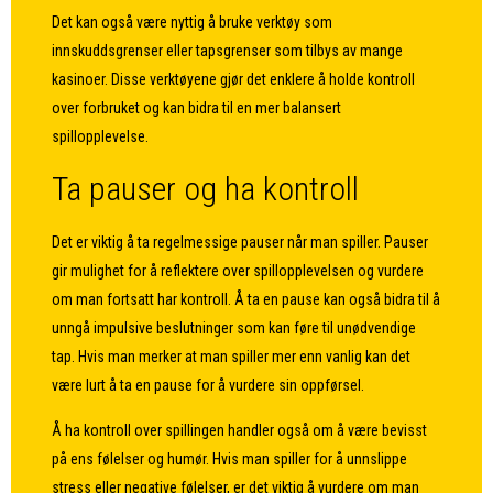
Det kan også være nyttig å bruke verktøy som
innskuddsgrenser eller tapsgrenser som tilbys av mange
kasinoer. Disse verktøyene gjør det enklere å holde kontroll
over forbruket og kan bidra til en mer balansert
spillopplevelse.
Ta pauser og ha kontroll
Det er viktig å ta regelmessige pauser når man spiller. Pauser
gir mulighet for å reflektere over spillopplevelsen og vurdere
om man fortsatt har kontroll. Å ta en pause kan også bidra til å
unngå impulsive beslutninger som kan føre til unødvendige
tap. Hvis man merker at man spiller mer enn vanlig kan det
være lurt å ta en pause for å vurdere sin oppførsel.
Å ha kontroll over spillingen handler også om å være bevisst
på ens følelser og humør. Hvis man spiller for å unnslippe
stress eller negative følelser, er det viktig å vurdere om man