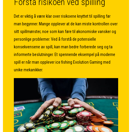
Forstå risikoen ved spilling
Det er viktig å være klar over risikoene knyttet til spilling før
man begynner. Mange opplever at de kan miste kontrollen over
sitt spillmønster, noe som kan føre til økonomiske vansker og
personlige problemer. Ved å forstå de potensielle
konsekvensene av spill, kan man bedre forberede seg og ta
informerte beslutninger. Et spennende eksempel på moderne
spill er når man opplever
ice fishing Evolution Gaming
med
unike mekanikker.