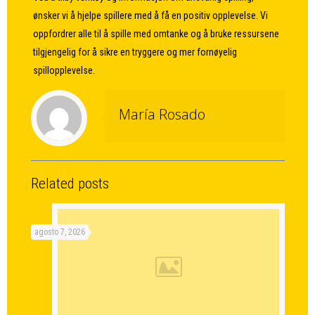
ønsker vi å hjelpe spillere med å få en positiv opplevelse. Vi
oppfordrer alle til å spille med omtanke og å bruke ressursene
tilgjengelig for å sikre en tryggere og mer fornøyelig
spillopplevelse.
María Rosado
Related posts
agosto 7, 2026