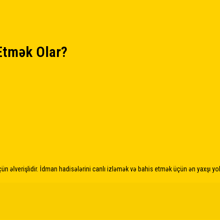
 Etmək Olar?
ün əlverişlidir. İdman hadisələrini canlı izləmək və bahis etmək üçün ən yaxşı yol