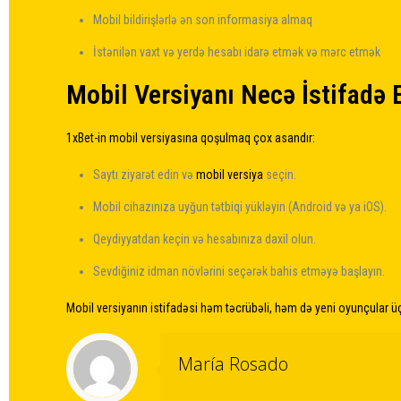
Mobil bildirişlərlə ən son informasiya almaq
İstənilən vaxt və yerdə hesabı idarə etmək və mərc etmək
Mobil Versiyanı Necə İstifadə
1xBet-in mobil versiyasına qoşulmaq çox asandır:
Saytı ziyarət edin və
mobil versiya
seçin.
Mobil cihazınıza uyğun tətbiqi yükləyin (Android və ya iOS).
Qeydiyyatdan keçin və hesabınıza daxil olun.
Sevdiğiniz idman növlərini seçərək bahis etməyə başlayın.
Mobil versiyanın istifadəsi həm təcrübəli, həm də yeni oyunçular üç
María Rosado