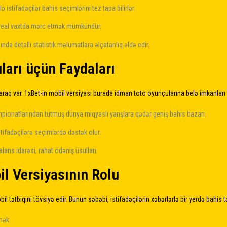
ə istifadəçilər bahis seçimlərini tez tapa bilirlər.
ə real vaxtda mərc etmək mümkündür.
da detallı statistik məlumatlara əlçatanlıq əldə edir.
arı üçün Faydaları
aq var. 1xBet-in mobil versiyası burada idman toto oyunçularına belə imkanları 
pionatlarından tutmuş dünya miqyaslı yarışlara qədər geniş bahis bazarı.
tifadəçilərə seçimlərdə dəstək olur.
ans idarəsi, rahat ödəniş üsulları.
l Versiyasının Rolu
il tətbiqini tövsiyə edir. Bunun səbəbi, istifadəçilərin xəbərlərlə bir yerdə bahi
lmək