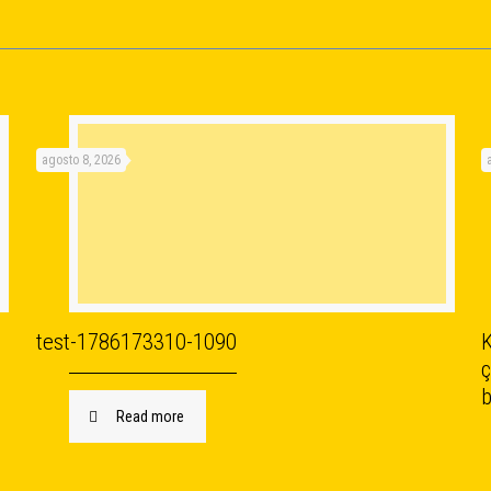
agosto 8, 2026
test-1786173310-1090
K
ç
b
Read more