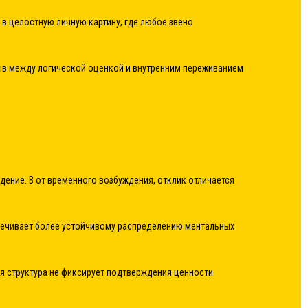
в целостную личную картину, где любое звено
рыв между логической оценкой и внутренним переживанием
ение. В от временного возбуждения, отклик отличается
спечивает более устойчивому распределению ментальных
ая структура не фиксирует подтверждения ценности