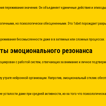
я переживания значения. Он объединяет единичные действия и эпизоды 
логичными, но психологически обесцененными. Это 1xbet порождает раз
ереживания бессмысленности даже в в затяжных или сложных процессах.
кты эмоционального резонанса
циирован с работой систем, отвечающих за внимание и личное подтвержд
му утрате нейронной организации. Напротив, эмоциональный отклик обе
 усталости даже при средней активности, из-за того что психологическ