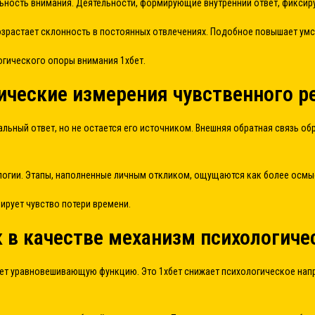
ность внимания. Деятельности, формирующие внутренний ответ, фиксиру
озрастает склонность в постоянных отвлечениях. Подобное повышает ум
огического опоры внимания 1хбет.
ические измерения чувственного р
ьный ответ, но не остается его источником. Внешняя обратная связь об
логии. Этапы, наполненные личным откликом, ощущаются как более осмы
рует чувство потери времени.
в качестве механизм психологиче
рает уравновешивающую функцию. Это 1хбет снижает психологическое нап