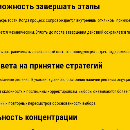
можность завершать этапы
крытости. Когда процесс сопровождается внутренним откликом, психике 
ается механическим. Вплоть до после завершения действий сохраняется 
 разграничивать завершенный опыт от последующих задач, поддерживая 
вета на принятие стратегий
деланные решения. В условиях данного состояния наличии решения ощуща
ет склонность к поспешным корректировкам. Выборы оказываются более 
ний и повторных пересмотров обоснованности выбора.
ьность концентрации