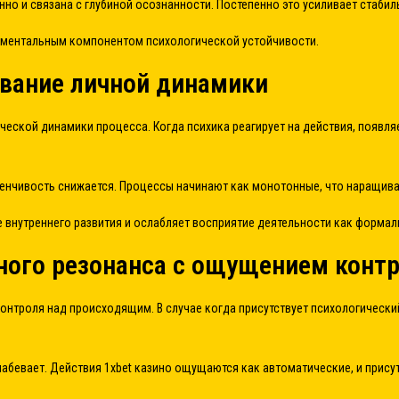
но и связана с глубиной осознанности. Постепенно это усиливает стабиль
аментальным компонентом психологической устойчивости.
вание личной динамики
еской динамики процесса. Когда психика реагирует на действия, появля
менчивость снижается. Процессы начинают как монотонные, что наращива
внутреннего развития и ослабляет восприятие деятельности как формал
ного резонанса с ощущением конт
троля над происходящим. В случае когда присутствует психологический 
абевает. Действия 1xbet казино ощущаются как автоматические, и прису