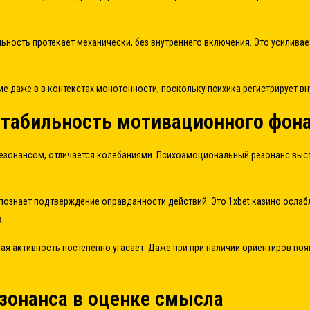
ьность протекает механически, без внутреннего включения. Это усилива
е даже в в контекстах монотонности, поскольку психика регистрирует в
стабильность мотивационного фон
езонансом, отличается колебаниями. Психоэмоциональный резонанс выс
познает подтверждение оправданности действий. Это 1xbet казино ослаб
.
 активность постепенно угасает. Даже при при наличии ориентиров появ
зонанса в оценке смысла