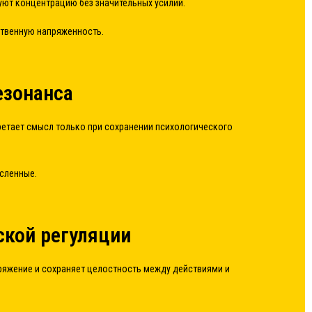
ют концентрацию без значительных усилий.
ственную напряженность.
езонанса
ретает смысл только при сохранении психологического
сленные.
ской регуляции
ряжение и сохраняет целостность между действиями и