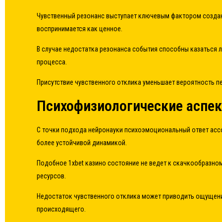
Чувственный резонанс выступает ключевым фактором создани
воспринимается как ценное.
В случае недостатка резонанса события способны казаться 
процесса.
Присутствие чувственного отклика уменьшает вероятность п
Психофизиологические аспе
С точки подхода нейронауки психоэмоциональный ответ ассо
более устойчивой динамикой.
Подобное 1xbet казино состояние не ведет к скачкообразно
ресурсов.
Недостаток чувственного отклика может приводить ощущение
происходящего.