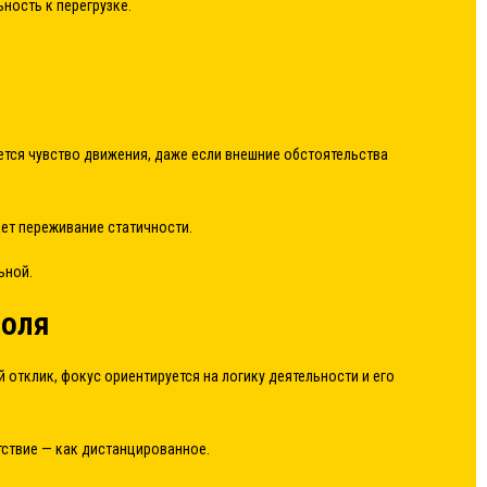
ность к перегрузке.
ется чувство движения, даже если внешние обстоятельства
ет переживание статичности.
ьной.
роля
отклик, фокус ориентируется на логику деятельности и его
тствие — как дистанцированное.