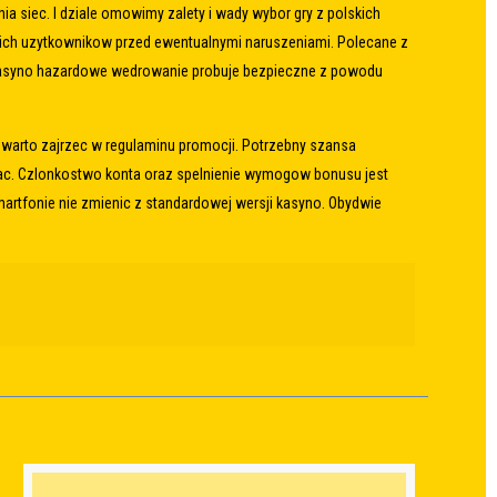
 siec. I dziale omowimy zalety i wady wybor gry z polskich
oich uzytkownikow przed ewentualnymi naruszeniami. Polecane z
 kasyno hazardowe wedrowanie probuje bezpieczne z powodu
warto zajrzec w regulaminu promocji. Potrzebny szansa
ydac. Czlonkostwo konta oraz spelnienie wymogow bonusu jest
artfonie nie zmienic z standardowej wersji kasyno. Obydwie