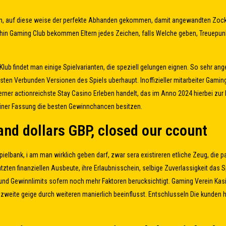
 auf diese weise der perfekte Abhanden gekommen, damit angewandten Zocker 
thin Gaming Club bekommen Eltern jedes Zeichen, falls Welche geben, Treuepunk
 Klub findet man einige Spielvarianten, die speziell gelungen eignen. So sehr a
Verbunden Versionen des Spiels uberhaupt. Inoffizieller mitarbeiter Gaming C
erner actionreichste Stay Casino Erleben handelt, das im Anno 2024 hierbei zur R
n einer Fassung die besten Gewinnchancen besitzen.
nd dollars GBP, closed our ccount
ielbank, i am man wirklich geben darf, zwar sera existireren etliche Zeug, die 
zten finanziellen Ausbeute, ihre Erlaubnisschein, selbige Zuverlassigkeit das 
d Gewinnlimits sofern noch mehr Faktoren berucksichtigt. Gaming Verein Kasi
 zweite geige durch weiteren manierlich beeinflusst. Entschlusseln Die kunden 