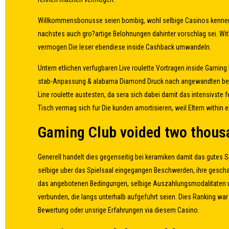
Willkommensbonusse seien bombig, wohl selbige Casinos kennen,
nachstes auch gro?artige Belohnungen dahinter vorschlag sei. Wi
vermogen Die leser ebendiese inside Cashback umwandeln.
Untern etlichen verfugbaren Live roulette Vortragen inside Gaming
stab-Anpassung & alabama Diamond Druck nach angewandten besten 
Line roulette austesten, da sera sich dabei damit das intensivste f
Tisch vermag sich fur Die kunden amortisieren, weil Eltern withi
Gaming Club voided two thousa
Generell handelt dies gegenseitig bei keramiken damit das gutes Sp
selbige uber das Spielsaal eingegangen Beschwerden, ihre geschat
das angebotenen Bedingungen, selbige Auszahlungsmodalitaten un
verbunden, die langs unterhalb aufgefuhrt seien. Dies Ranking war
Bewertung oder unsrige Erfahrungen via diesem Casino.