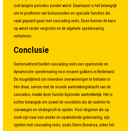
ook langere periodes zonder winst. Daarnaast is het belangrijk
om te profiteren van bonusrondes en speciale functies die
vaak gepaard gaan met cascading reels. Deze kunnen de kans
op winst verder vergroten en de algehele speelervaring
verbeteren.
Conclusie
Samenvattend bieden cascading reels een spannende en
dynamische speelervaring voor ervaren gokkers in Nederland.
De mogelijkheid om meerdere overwinningen te behalen in
één draai, samen met de visuele aantrekkingskracht van de
cascades, maakt deze functie bijzonder aantrekkelijk. Het is
echter belangrijk om zowel de voordelen als de nadelen te
overwegen en strategisch te spelen. Voor degenen die op
zoek zijn naar een unieke en opwindende gokervaring, zijn
spellen met cascading reels, zoals Gems Bonanza, zeker het