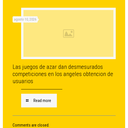
agosto 10, 2026
Las juegos de azar dan desmesurados
competiciones en los angeles obtencion de
usuarios
Read more
Comments are closed.