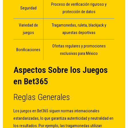
Proceso de verificación riguroso y
Seguridad
protección de datos
Variedad de
Tragamonedas, ruleta, blackjack y
juegos
apuestas deportivas
Ofertas regulares y promociones
Bonificaciones
exclusivas para México
Aspectos Sobre los Juegos
en Bet365
Reglas Generales
Los juegos en Bet365 siguen normas internacionales
estandarizadas, lo que garantiza autenticidad y neutralidad en
los resultados. Por ejemplo, las tragamonedas utilizan