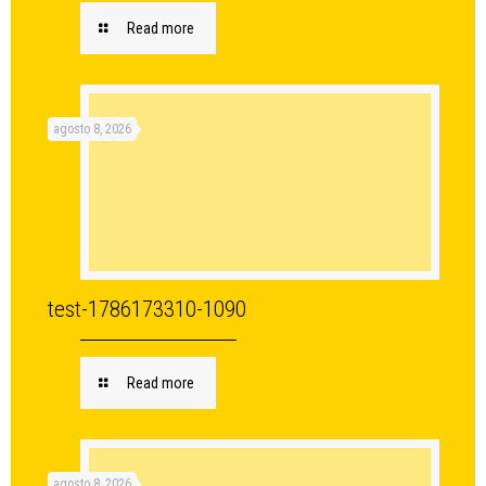
Read more
agosto 8, 2026
test-1786173310-1090
Read more
agosto 8, 2026