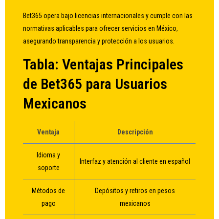
Bet365 opera bajo licencias internacionales y cumple con las
normativas aplicables para ofrecer servicios en México,
asegurando transparencia y protección a los usuarios.
Tabla: Ventajas Principales
de Bet365 para Usuarios
Mexicanos
Ventaja
Descripción
Idioma y
Interfaz y atención al cliente en español
soporte
Métodos de
Depósitos y retiros en pesos
pago
mexicanos