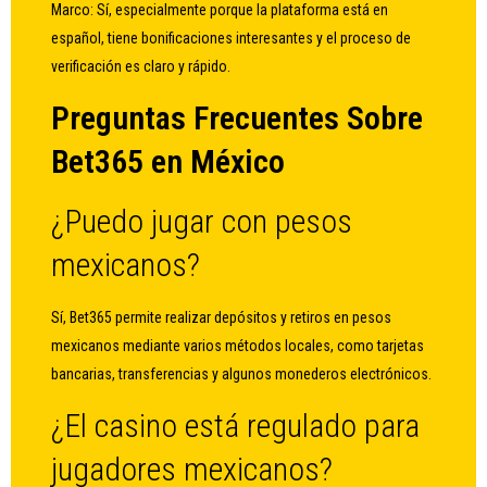
Marco: Sí, especialmente porque la plataforma está en
español, tiene bonificaciones interesantes y el proceso de
verificación es claro y rápido.
Preguntas Frecuentes Sobre
Bet365 en México
¿Puedo jugar con pesos
mexicanos?
Sí, Bet365 permite realizar depósitos y retiros en pesos
mexicanos mediante varios métodos locales, como tarjetas
bancarias, transferencias y algunos monederos electrónicos.
¿El casino está regulado para
jugadores mexicanos?