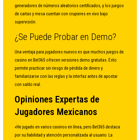
generadores de números aleatorios certificados, y los juegos
de cartas y mesa cuentan con crupieres en vivo bajo
supervisión.
¿Se Puede Probar en Demo?
Una ventaja para jugadores nuevos es que muchos juegos de
casino en Bet365 ofrecen versiones demo gratuitas. Esto
permite practicar sin riesgo de pérdida de dinero y
familiarizarse con las reglas y la interfaz antes de apostar
con saldo real.
Opiniones Expertas de
Jugadores Mexicanos
«He jugado en varios casinos en línea, pero Bet365 destaca
por su fiabilidad y atención personalizada al usuario. La