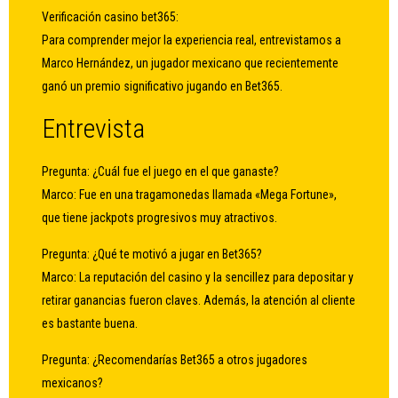
Verificación casino bet365:
Para comprender mejor la experiencia real, entrevistamos a
Marco Hernández, un jugador mexicano que recientemente
ganó un premio significativo jugando en Bet365.
Entrevista
Pregunta: ¿Cuál fue el juego en el que ganaste?
Marco: Fue en una tragamonedas llamada «Mega Fortune»,
que tiene jackpots progresivos muy atractivos.
Pregunta: ¿Qué te motivó a jugar en Bet365?
Marco: La reputación del casino y la sencillez para depositar y
retirar ganancias fueron claves. Además, la atención al cliente
es bastante buena.
Pregunta: ¿Recomendarías Bet365 a otros jugadores
mexicanos?