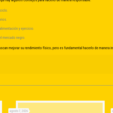
 aquí hay algunos consejos para hacerlo de manera responsable:
ciclo.
rios.
limentación y ejercicio.
 el mercado negro.
buscan mejorar su rendimiento físico, pero es fundamental hacerlo de manera 
agosto 7, 2026