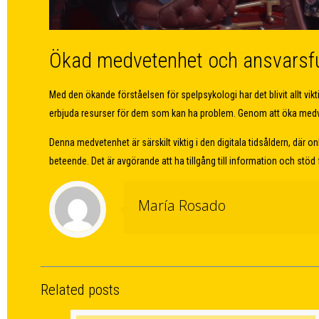
Ökad medvetenhet och ansvarsfu
Med den ökande förståelsen för spelpsykologi har det blivit allt vi
erbjuda resurser för dem som kan ha problem. Genom att öka medve
Denna medvetenhet är särskilt viktig i den digitala tidsåldern, där
beteende. Det är avgörande att ha tillgång till information och stöd 
María Rosado
Related posts