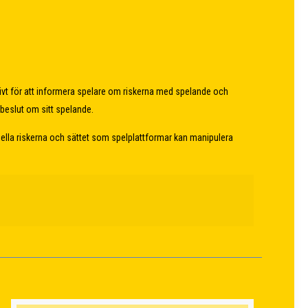
ktivt för att informera spelare om riskerna med spelande och
beslut om sitt spelande.
tiella riskerna och sättet som spelplattformar kan manipulera