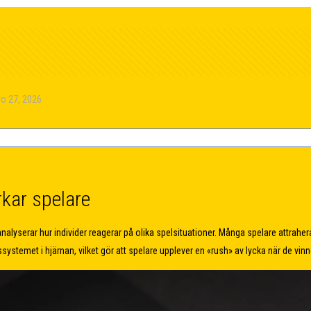
ro 27, 2026
kar spelare
lyserar hur individer reagerar på olika spelsituationer. Många spelare attra
ssystemet i hjärnan, vilket gör att spelare upplever en «rush» av lycka när de vinn