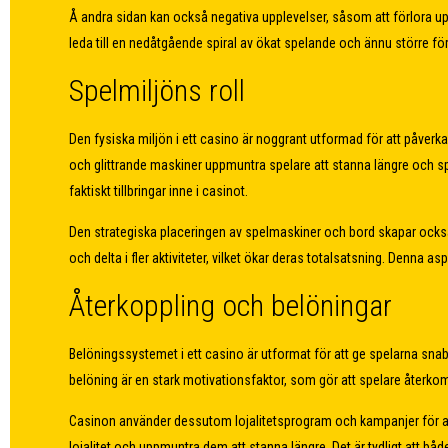
Å andra sidan kan också negativa upplevelser, såsom att förlora upp
leda till en nedåtgående spiral av ökat spelande och ännu större f
Spelmiljöns roll
Den fysiska miljön i ett casino är noggrant utformad för att påverk
och glittrande maskiner uppmuntra spelare att stanna längre och spela
faktiskt tillbringar inne i casinot.
Den strategiska placeringen av spelmaskiner och bord skapar också 
och delta i fler aktiviteter, vilket ökar deras totalsatsning. Denna
Återkoppling och belöningar
Belöningssystemet i ett casino är utformat för att ge spelarna snab
belöning är en stark motivationsfaktor, som gör att spelare återko
Casinon använder dessutom lojalitetsprogram och kampanjer för at
lojalitet och uppmuntra dem att stanna längre. Det är tydligt att 