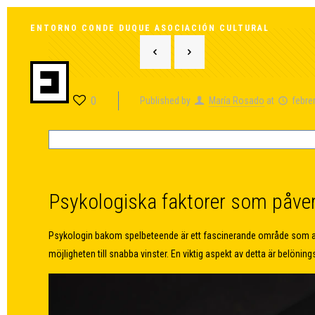
ENTORNO CONDE DUQUE ASOCIACIÓN CULTURAL
0
Published by
María Rosado
at
febre
Psykologiska faktorer som påver
Psykologin bakom spelbeteende är ett fascinerande område som ana
möjligheten till snabba vinster. En viktig aspekt av detta är belöning