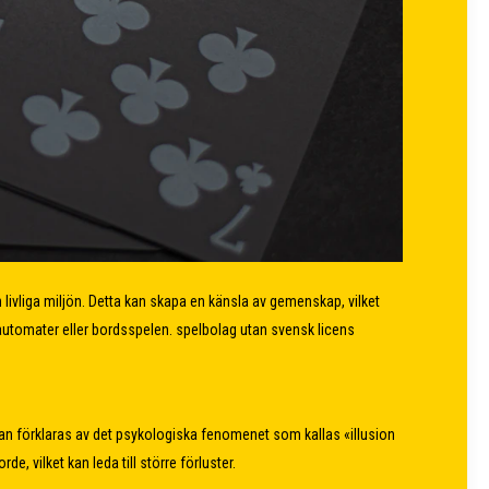
livliga miljön. Detta kan skapa en känsla av gemenskap, vilket
lautomater eller bordsspelen.
spelbolag utan svensk licens
a kan förklaras av det psykologiska fenomenet som kallas «illusion
e, vilket kan leda till större förluster.