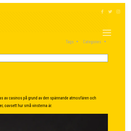
Tags
Categories
heras av casinos på grund av den spännande atmosfären och
er, oavsett hur små vinsterna är.