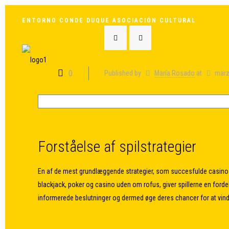
ENTORNO CONDE DUQUE ASOCIACIÓN CULTURAL
0
Published by
María Rosado
at
marz
Forståelse af spilstrategier
En af de mest grundlæggende strategier, som succesfulde casino-spi
blackjack, poker og
casino uden om rofus
, giver spillerne en for
informerede beslutninger og dermed øge deres chancer for at vind