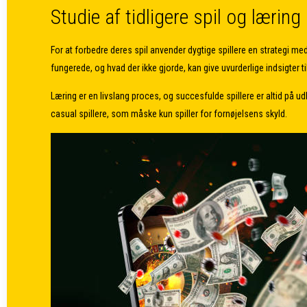
Studie af tidligere spil og læring
For at forbedre deres spil anvender dygtige spillere en strategi med
fungerede, og hvad der ikke gjorde, kan give uvurderlige indsigter ti
Læring er en livslang proces, og succesfulde spillere er altid på u
casual spillere, som måske kun spiller for fornøjelsens skyld.