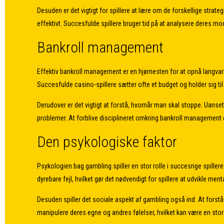
Desuden er det vigtigt for spillere at lære om de forskellige strategi
effektivt. Succesfulde spillere bruger tid på at analysere deres 
Bankroll management
Effektiv bankroll management er en hjørnesten for at opnå langvari
Succesfulde casino-spillere sætter ofte et budget og holder sig til 
Derudover er det vigtigt at forstå, hvornår man skal stoppe. Uanset
problemer. At forblive disciplineret omkring bankroll management er
Den psykologiske faktor
Psykologien bag gambling spiller en stor rolle i succesrige spiller
dyrebare fejl, hvilket gør det nødvendigt for spillere at udvikle me
Desuden spiller det sociale aspekt af gambling også ind. At forstå d
manipulere deres egne og andres følelser, hvilket kan være en st