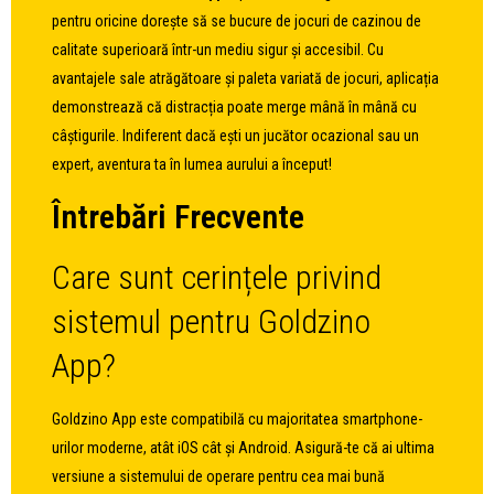
pentru oricine dorește să se bucure de jocuri de cazinou de
calitate superioară într-un mediu sigur și accesibil. Cu
avantajele sale atrăgătoare și paleta variată de jocuri, aplicația
demonstrează că distracția poate merge mână în mână cu
câștigurile. Indiferent dacă ești un jucător ocazional sau un
expert, aventura ta în lumea aurului a început!
Întrebări Frecvente
Care sunt cerințele privind
sistemul pentru Goldzino
App?
Goldzino App este compatibilă cu majoritatea smartphone-
urilor moderne, atât iOS cât și Android. Asigură-te că ai ultima
versiune a sistemului de operare pentru cea mai bună