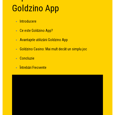
Goldzino App
Introducere
Ce este Goldzino App?
Avantajele utilizării Goldzino App
Goldzino Casino: Mai mult decât un simplu joc
Concluzie
Întrebări Frecvente