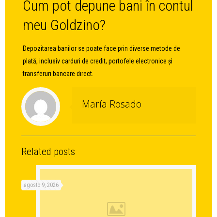
Cum pot depune bani în contul
meu Goldzino?
Depozitarea banilor se poate face prin diverse metode de
plată, inclusiv carduri de credit, portofele electronice și
transferuri bancare direct.
María Rosado
Related posts
agosto 9, 2026