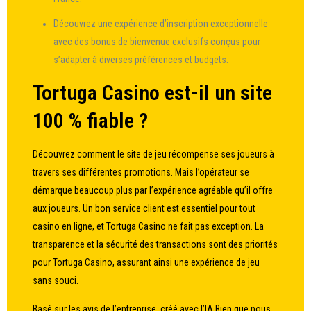
Découvrez une expérience d’inscription exceptionnelle
avec des bonus de bienvenue exclusifs conçus pour
s’adapter à diverses préférences et budgets.
Tortuga Casino est-il un site
100 % fiable ?
Découvrez comment le site de jeu récompense ses joueurs à
travers ses différentes promotions. Mais l’opérateur se
démarque beaucoup plus par l’expérience agréable qu’il offre
aux joueurs. Un bon service client est essentiel pour tout
casino en ligne, et Tortuga Casino ne fait pas exception. La
transparence et la sécurité des transactions sont des priorités
pour Tortuga Casino, assurant ainsi une expérience de jeu
sans souci.
Basé sur les avis de l’entreprise, créé avec l’IA Bien que nous