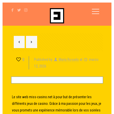
0
Published by
María Rosado
at
marzo
12, 2026
Le site web miss-casino.net à pour but de présenter les
différents jeux de casino. Grâce à ma passion pour les jeux, je
vous promets une expérience mémorable lors de vos soirées