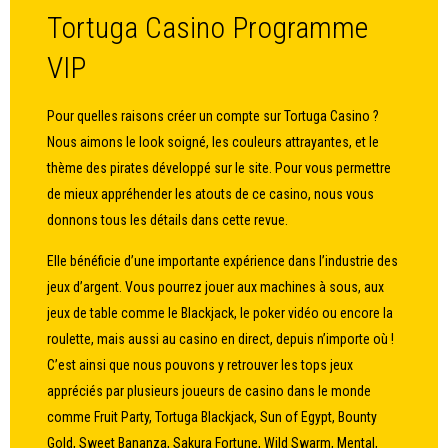
Tortuga Casino Programme
VIP
Pour quelles raisons créer un compte sur Tortuga Casino ?
Nous aimons le look soigné, les couleurs attrayantes, et le
thème des pirates développé sur le site. Pour vous permettre
de mieux appréhender les atouts de ce casino, nous vous
donnons tous les détails dans cette revue.
Elle bénéficie d’une importante expérience dans l’industrie des
jeux d’argent. Vous pourrez jouer aux machines à sous, aux
jeux de table comme le Blackjack, le poker vidéo ou encore la
roulette, mais aussi au casino en direct, depuis n’importe où !
C’est ainsi que nous pouvons y retrouver les tops jeux
appréciés par plusieurs joueurs de casino dans le monde
comme Fruit Party, Tortuga Blackjack, Sun of Egypt, Bounty
Gold, Sweet Bananza, Sakura Fortune, Wild Swarm, Mental,