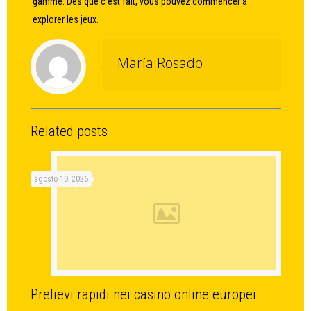
gamme. Dès que c’est fait, vous pouvez commencer à
explorer les jeux.
María Rosado
Related posts
agosto 10, 2026
Prelievi rapidi nei casino online europei