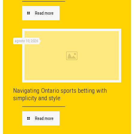
Read more
agosto 10, 2026
Navigating Ontario sports betting with
simplicity and style
Read more