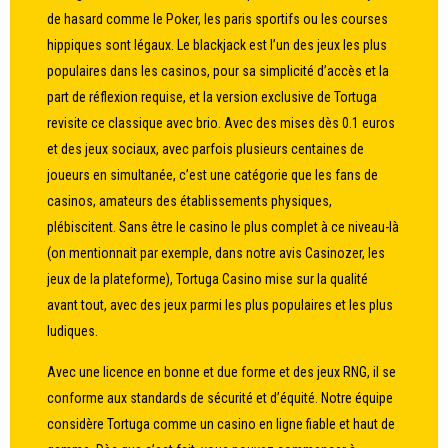
de hasard comme le Poker, les paris sportifs ou les courses
hippiques sont légaux. Le blackjack est l’un des jeux les plus
populaires dans les casinos, pour sa simplicité d’accès et la
part de réflexion requise, et la version exclusive de Tortuga
revisite ce classique avec brio. Avec des mises dès 0.1 euros
et des jeux sociaux, avec parfois plusieurs centaines de
joueurs en simultanée, c’est une catégorie que les fans de
casinos, amateurs des établissements physiques,
plébiscitent. Sans être le casino le plus complet à ce niveau-là
(on mentionnait par exemple, dans notre avis Casinozer, les
jeux de la plateforme), Tortuga Casino mise sur la qualité
avant tout, avec des jeux parmi les plus populaires et les plus
ludiques.
Avec une licence en bonne et due forme et des jeux RNG, il se
conforme aux standards de sécurité et d’équité. Notre équipe
considère Tortuga comme un casino en ligne fiable et haut de