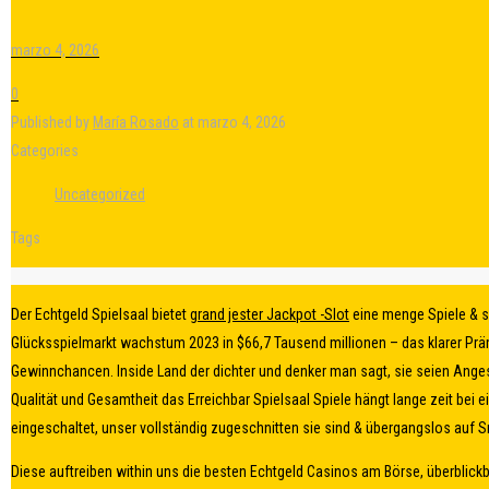
marzo 4, 2026
0
Published by
María Rosado
at
marzo 4, 2026
Categories
Uncategorized
Tags
Der Echtgeld Spielsaal bietet
grand jester Jackpot -Slot
eine menge Spiele & s
Glücksspielmarkt wachstum 2023 in $66,7 Tausend millionen – das klarer Pr
Gewinnchancen.
Inside Land der dichter und denker man sagt, sie seien Ang
Qualität und Gesamtheit das Erreichbar Spielsaal Spiele hängt lange zeit bei
eingeschaltet, unser vollständig zugeschnitten sie sind & übergangslos auf S
Diese auftreiben within uns die besten Echtgeld Casinos am Börse, überblick