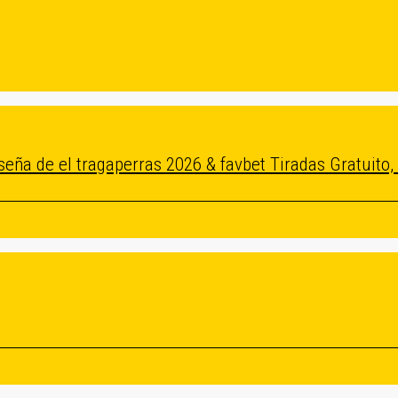
a de el tragaperras 2026 & favbet Tiradas Gratuito,