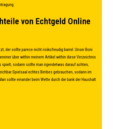
ntragung.
teile von Echtgeld Online
, der sollte parece nicht risikofreudig barrel. Unser Boni
reiner über within meinem Artikel within diese Verzeichnis
spielt, sodann sollte man irgendetwas darauf achten,
rreichbar Spielsaal echtes Bimbes gebrauchen, sodann im
 Man sollte einander beim Wette durch die bank der Haushalt