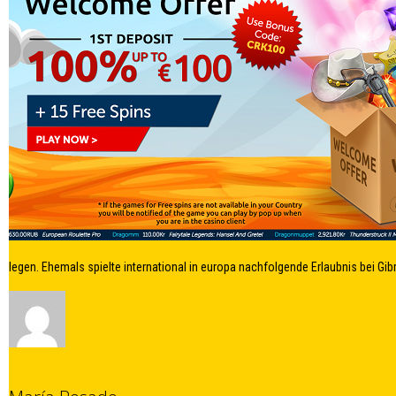
legen. Ehemals spielte international in europa nachfolgende Erlaubnis bei Gibr