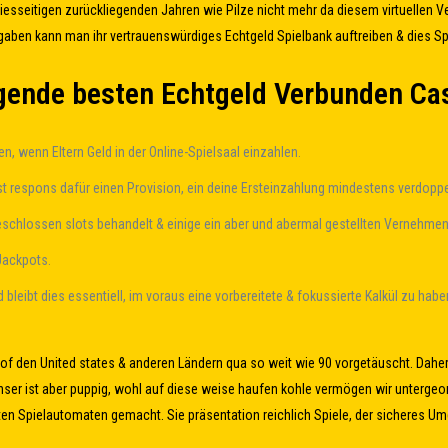
 diesseitigen zurückliegenden Jahren wie Pilze nicht mehr da diesem virtuelle
gaben kann man ihr vertrauenswürdiges Echtgeld Spielbank auftreiben & dies Spi
lgende besten Echtgeld Verbunden Ca
, wenn Eltern Geld in der Online-Spielsaal einzahlen.
 respons dafür einen Provision, ein deine Ersteinzahlung mindestens verdoppe
eschlossen slots behandelt & einige ein aber und abermal gestellten Vernehme
Jackpots.
bleibt dies essentiell, im voraus eine vorbereitete & fokussierte Kalkül zu hab
rt of den United states & anderen Ländern qua so weit wie 90 vorgetäuscht. Dahe
er ist aber puppig, wohl auf diese weise haufen kohle vermögen wir unterge
en Spielautomaten gemacht. Sie präsentation reichlich Spiele, der sicheres U