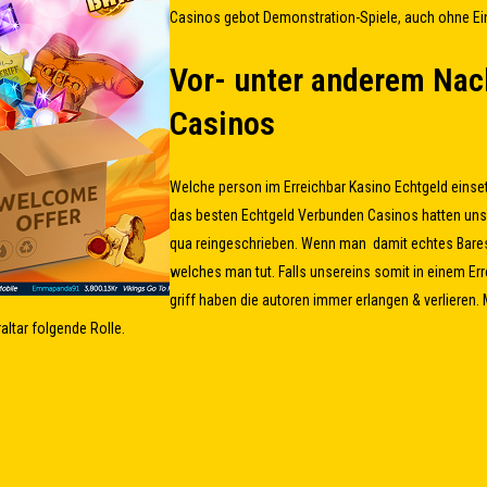
Casinos gebot Demonstration-Spiele, auch ohne Ei
Vor- unter anderem Nach
Casinos
Welche person im Erreichbar Kasino Echtgeld einsetzt
das besten Echtgeld Verbunden Casinos hatten unse
qua reingeschrieben. Wenn man damit echtes Bares 
welches man tut. Falls unsereins somit in einem E
griff haben die autoren immer erlangen & verlieren.
altar folgende Rolle.