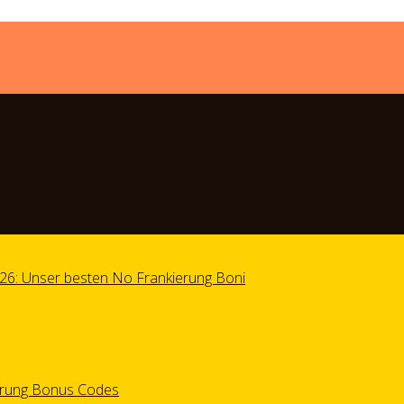
026: Unser besten No Frankierung Boni
ierung Bonus Codes