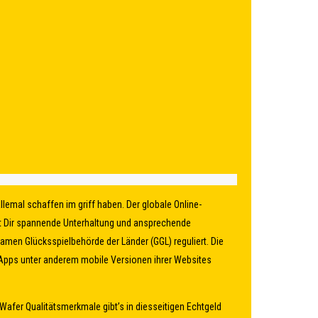
emal schaffen im griff haben. Der globale Online-
ot Dir spannende Unterhaltung und ansprechende
men Glücksspielbehörde der Länder (GGL) reguliert. Die
n Apps unter anderem mobile Versionen ihrer Websites
afer Qualitätsmerkmale gibt’s in diesseitigen Echtgeld