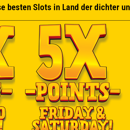
e besten Slots in Land der dichter u