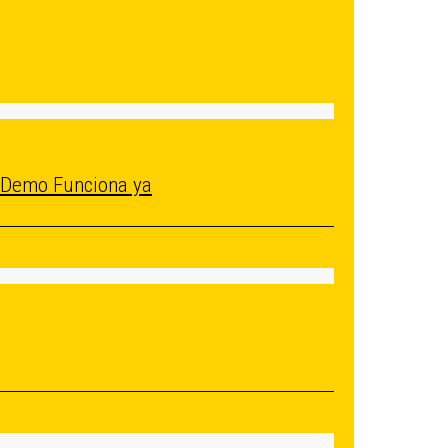
 Demo Funciona ya