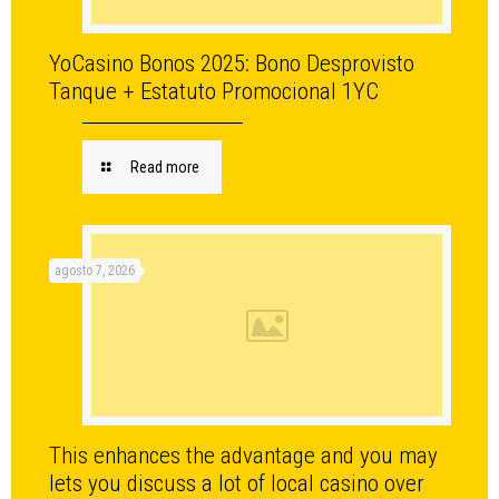
YoCasino Bonos 2025: Bono Desprovisto
Tanque + Estatuto Promocional 1YC
Read more
agosto 7, 2026
This enhances the advantage and you may
lets you discuss a lot of local casino over