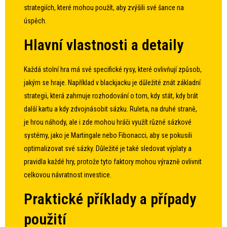
strategiích, které mohou použít, aby zvýšili své šance na
úspěch.
Hlavní vlastnosti a detaily
Každá stolní hra má své specifické rysy, které ovlivňují způsob,
jakým se hraje. Například v blackjacku je důležité znát základní
strategii, která zahrnuje rozhodování o tom, kdy stát, kdy brát
další kartu a kdy zdvojnásobit sázku. Ruleta, na druhé straně,
je hrou náhody, ale i zde mohou hráči využít různé sázkové
systémy, jako je Martingale nebo Fibonacci, aby se pokusili
optimalizovat své sázky. Důležité je také sledovat výplaty a
pravidla každé hry, protože tyto faktory mohou výrazně ovlivnit
celkovou návratnost investice.
Praktické příklady a případy
použití