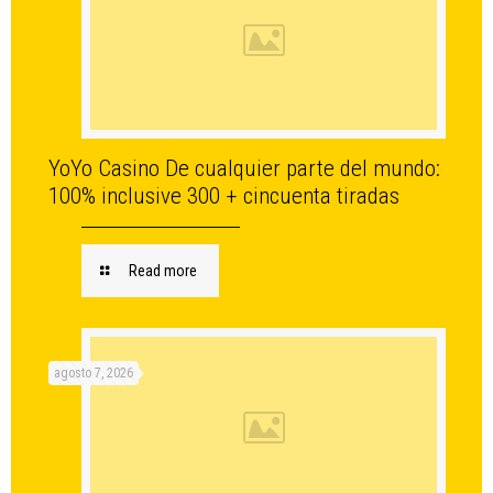
YoYo Casino De cualquier parte del mundo:
100% inclusive 300 + cincuenta tiradas
Read more
agosto 7, 2026