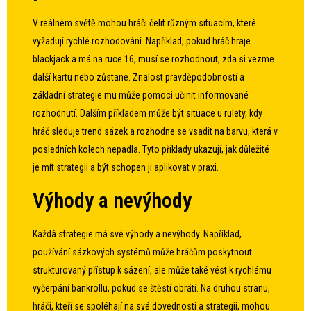
V reálném světě mohou hráči čelit různým situacím, které
vyžadují rychlé rozhodování. Například, pokud hráč hraje
blackjack a má na ruce 16, musí se rozhodnout, zda si vezme
další kartu nebo zůstane. Znalost pravděpodobností a
základní strategie mu může pomoci učinit informované
rozhodnutí. Dalším příkladem může být situace u rulety, kdy
hráč sleduje trend sázek a rozhodne se vsadit na barvu, která v
posledních kolech nepadla. Tyto příklady ukazují, jak důležité
je mít strategii a být schopen ji aplikovat v praxi.
Výhody a nevýhody
Každá strategie má své výhody a nevýhody. Například,
používání sázkových systémů může hráčům poskytnout
strukturovaný přístup k sázení, ale může také vést k rychlému
vyčerpání bankrollu, pokud se štěstí obrátí. Na druhou stranu,
hráči, kteří se spoléhají na své dovednosti a strategii, mohou