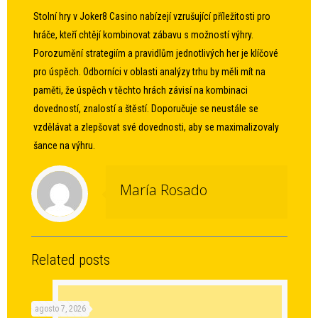
Stolní hry v Joker8 Casino nabízejí vzrušující příležitosti pro
hráče, kteří chtějí kombinovat zábavu s možností výhry.
Porozumění strategiím a pravidlům jednotlivých her je klíčové
pro úspěch. Odborníci v oblasti analýzy trhu by měli mít na
paměti, že úspěch v těchto hrách závisí na kombinaci
dovedností, znalostí a štěstí. Doporučuje se neustále se
vzdělávat a zlepšovat své dovednosti, aby se maximalizovaly
šance na výhru.
María Rosado
Related posts
agosto 7, 2026