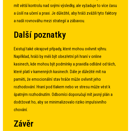
mít větší kontrolu nad svými výsledky, ale vyžaduje to více času
a úsilí na učení a praxi. Je důležité, aby hráči zvážili tyto faktory
a našli rovnováhu mezi strategií a zábavou.
Další poznatky
Existují také okrajové případy, které mohou ovlivnit výhru.
Například, hráči by měli být obezřetní při hraní v online
kasinech, kde mohou být podmínky a pravidla odlišné od těch,
které platí v kamenných kasinech. Dále je důležité mít na
paměti, že emocionální stav hráče může ovlivnit jeho
rozhodování. Hraní pod tlakem nebo ve stresu může vést k
špatným rozhodnutím. Odborníci doporučují mít jasný plán a
dodržovat ho, aby se minimalizovalo riziko impulsivního
chování.
Závěr