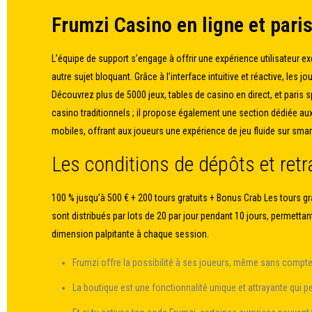
Frumzi Casino en ligne et paris
L’équipe de support s’engage à offrir une expérience utilisateur ex
autre sujet bloquant. Grâce à l’interface intuitive et réactive, les
Découvrez plus de 5000 jeux, tables de casino en direct, et paris s
casino traditionnels ; il propose également une section dédiée aux
mobiles, offrant aux joueurs une expérience de jeu fluide sur smar
Les conditions de dépôts et retr
100 % jusqu’à 500 € + 200 tours gratuits + Bonus Crab Les tours gr
sont distribués par lots de 20 par jour pendant 10 jours, permetta
dimension palpitante à chaque session.
Frumzi offre la possibilité à ses joueurs, même sans compte, de
La boutique est une fonctionnalité unique et attrayante qui 