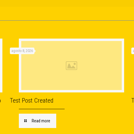
agosto 8, 2026
o
Test Post Created
Read more