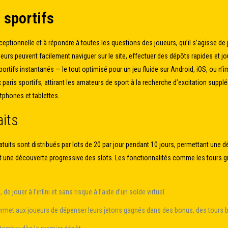
 sportifs
ceptionnelle et à répondre à toutes les questions des joueurs, qu’il s’agisse de
 joueurs peuvent facilement naviguer sur le site, effectuer des dépôts rapides et 
portifs instantanés — le tout optimisé pour un jeu fluide sur Android, iOS, ou n’
 paris sportifs, attirant les amateurs de sport à la recherche d’excitation suppl
tphones et tablettes.
aits
atuits sont distribués par lots de 20 par jour pendant 10 jours, permettant une
nt une découverte progressive des slots. Les fonctionnalités comme les tours gra
 jouer à l’infini et sans risque à l’aide d’un solde virtuel.
permet aux joueurs de dépenser leurs jetons gagnés dans des bonus, des tours bo