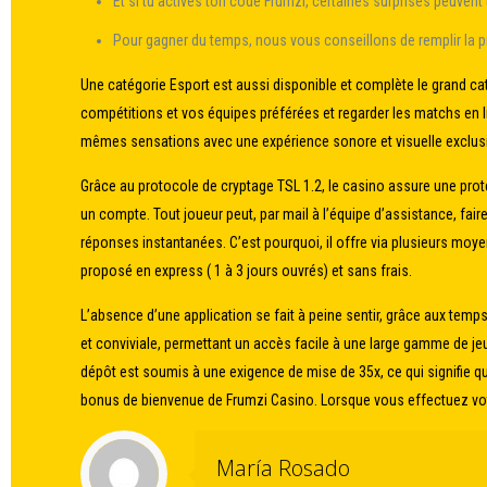
Et si tu actives ton code Frumzi, certaines surprises peuven
Pour gagner du temps, nous vous conseillons de remplir la pr
Une catégorie Esport est aussi disponible et complète le grand 
compétitions et vos équipes préférées et regarder les matchs en li
mêmes sensations avec une expérience sonore et visuelle exclusi
Grâce au protocole de cryptage TSL 1.2, le casino assure une prot
un compte. Tout joueur peut, par mail à l’équipe d’assistance, fa
réponses instantanées. C’est pourquoi, il offre via plusieurs moye
proposé en express ( 1 à 3 jours ouvrés) et sans frais.
L’absence d’une application se fait à peine sentir, grâce aux temp
et conviviale, permettant un accès facile à une large gamme de jeu
dépôt est soumis à une exigence de mise de 35x, ce qui signifie q
bonus de bienvenue de Frumzi Casino. Lorsque vous effectuez votr
María Rosado