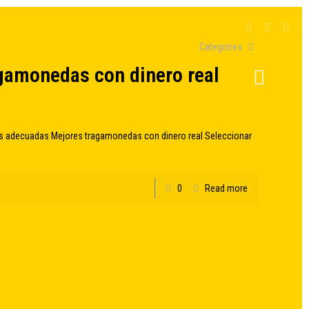
Categories
gamonedas con dinero real
as adecuadas Mejores tragamonedas con dinero real Seleccionar
0
Read more