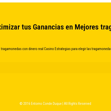
imizar tus Ganancias en Mejores tra
 tragamonedas con dinero real Casino Estrategias para elegir las tragamoned
© 2016 Entorno Conde Duque | All Rights Reserved