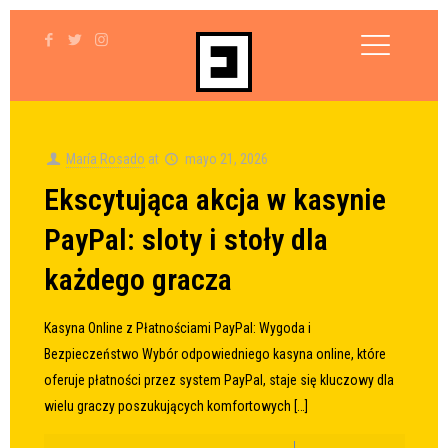
María Rosado
at
mayo 21, 2026
Ekscytująca akcja w kasynie
PayPal: sloty i stoły dla
każdego gracza
Kasyna Online z Płatnościami PayPal: Wygoda i
Bezpieczeństwo Wybór odpowiedniego kasyna online, które
oferuje płatności przez system PayPal, staje się kluczowy dla
wielu graczy poszukujących komfortowych
[…]