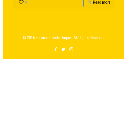
0
Read more
© 2016 Entorno Conde Duque | All Rights Reserved