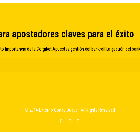
ara apostadores claves para el éxito
ito Importancia de la Corgibet Apuestas gestión del bankroll La gestión del ba
© 2016 Entorno Conde Duque | All Rights Reserved