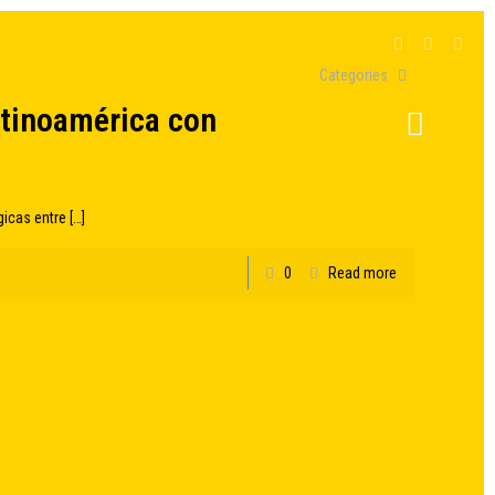
Categories
Latinoamérica con
gicas entre
[…]
0
Read more