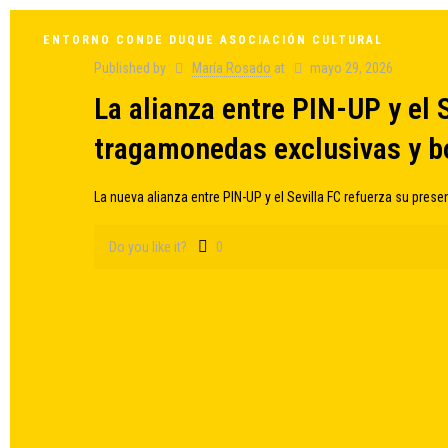
ENTORNO CONDE DUQUE ASOCIACIÓN CULTURAL
Published by
María Rosado
at
mayo 29, 2026
La alianza entre PIN-UP y el 
tragamonedas exclusivas y 
La nueva alianza entre PIN-UP y el Sevilla FC refuerza su pres
Do you like it?
0