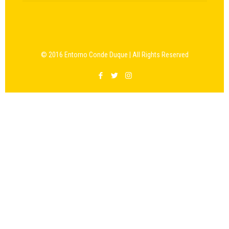
© 2016 Entorno Conde Duque | All Rights Reserved