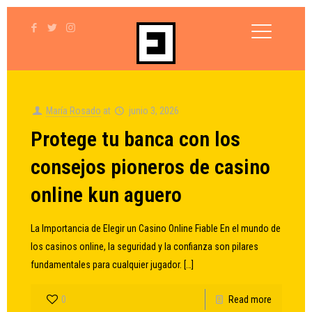
María Rosado
at
junio 3, 2026
Protege tu banca con los
consejos pioneros de casino
online kun aguero
La Importancia de Elegir un Casino Online Fiable En el mundo de
los casinos online, la seguridad y la confianza son pilares
fundamentales para cualquier jugador.
[…]
0
Read more