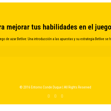
ra mejorar tus habilidades en el jueg
uego de azar Betlive: Una introducción a las apuestas y su estrategia Betlive se
© 2016 Entorno Conde Duque | All Rights Reserved