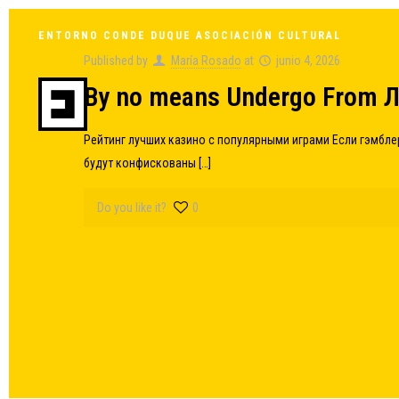
ENTORNO CONDE DUQUE ASOCIACIÓN CULTURAL
Published by
María Rosado
at
junio 4, 2026
By no means Undergo From 
Рейтинг лучших казино с популярными играми Если гэмблер
будут конфискованы
[…]
Do you like it?
0