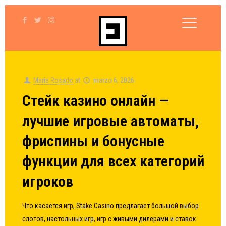
María Rosado
at
marzo 6, 2026
Стейк казино онлайн —
лучшие игровые автоматы,
фриспины и бонусные
функции для всех категорий
игроков
Что касается игр, Stake Casino предлагает большой выбор
слотов, настольных игр, игр с живыми дилерами и ставок