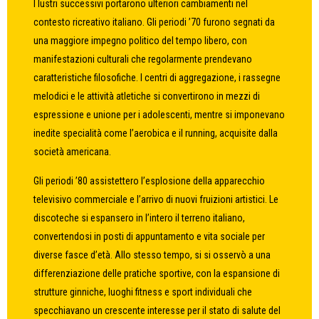
I lustri successivi portarono ulteriori cambiamenti nel
contesto ricreativo italiano. Gli periodi ’70 furono segnati da
una maggiore impegno politico del tempo libero, con
manifestazioni culturali che regolarmente prendevano
caratteristiche filosofiche. I centri di aggregazione, i rassegne
melodici e le attività atletiche si convertirono in mezzi di
espressione e unione per i adolescenti, mentre si imponevano
inedite specialità come l’aerobica e il running, acquisite dalla
società americana.
Gli periodi ’80 assistettero l’esplosione della apparecchio
televisivo commerciale e l’arrivo di nuovi fruizioni artistici. Le
discoteche si espansero in l’intero il terreno italiano,
convertendosi in posti di appuntamento e vita sociale per
diverse fasce d’età. Allo stesso tempo, si si osservò a una
differenziazione delle pratiche sportive, con la espansione di
strutture ginniche, luoghi fitness e sport individuali che
specchiavano un crescente interesse per il stato di salute del