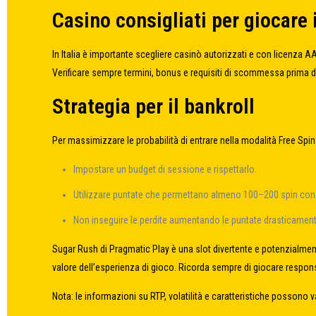
Casino consigliati per giocare i
In Italia è importante scegliere casinò autorizzati e con licenza
Verificare sempre termini, bonus e requisiti di scommessa prima d
Strategia per il bankroll
Per massimizzare le probabilità di entrare nella modalità Free Spi
Impostare un budget di sessione e rispettarlo.
Utilizzare puntate che permettano almeno 100–200 spin con il b
Non inseguire le perdite aumentando le puntate drasticament
Sugar Rush di Pragmatic Play è una slot divertente e potenzialmente
valore dell’esperienza di gioco. Ricorda sempre di giocare responsa
Nota: le informazioni su RTP, volatilità e caratteristiche possono va