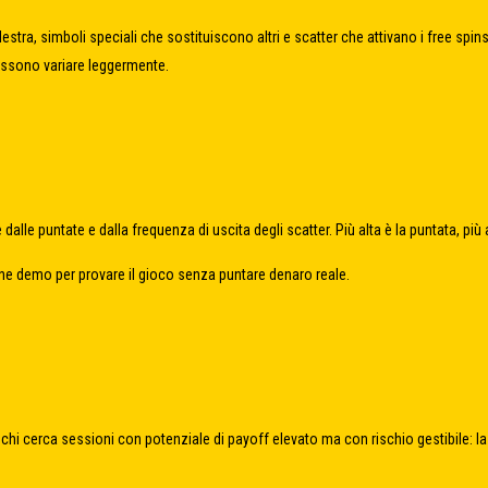
stra, simboli speciali che sostituiscono altri e scatter che attivano i free spin
possono variare leggermente.
lle puntate e dalla frequenza di uscita degli scatter. Più alta è la puntata, più a
e demo per provare il gioco senza puntare denaro reale.
i cerca sessioni con potenziale di payoff elevato ma con rischio gestibile: la v