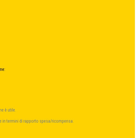
ne:
e è utile.
te in termini di rapporto spesa/ricompensa.