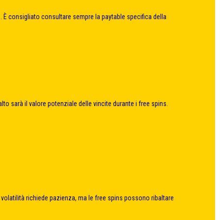
s. È consigliato consultare sempre la paytable specifica della
lto sarà il valore potenziale delle vincite durante i free spins.
olatilità richiede pazienza, ma le free spins possono ribaltare