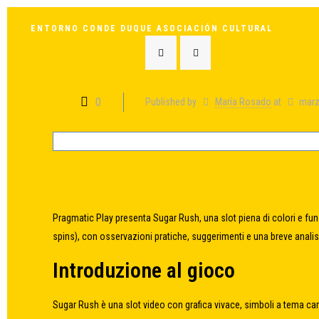
ENTORNO CONDE DUQUE ASOCIACIÓN CULTURAL
0
Published by
María Rosado
at
marz
Pragmatic Play presenta Sugar Rush, una slot piena di colori e funzi
spins), con osservazioni pratiche, suggerimenti e una breve analisi
Introduzione al gioco
Sugar Rush è una slot video con grafica vivace, simboli a tema c