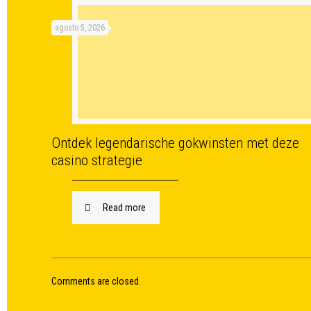
agosto 5, 2026
Ontdek legendarische gokwinsten met deze
casino strategie
Read more
Comments are closed.