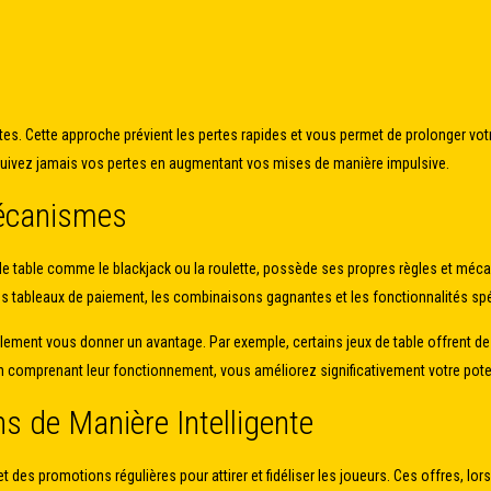
etites. Cette approche prévient les pertes rapides et vous permet de prolonger v
ursuivez jamais vos pertes en augmentant vos mises de manière impulsive.
Mécanismes
de table comme le blackjack ou la roulette, possède ses propres règles et méca
les tableaux de paiement, les combinaisons gagnantes et les fonctionnalités sp
ement vous donner un avantage. Par exemple, certains jeux de table offrent des 
n comprenant leur fonctionnement, vous améliorez significativement votre poten
s de Manière Intelligente
es promotions régulières pour attirer et fidéliser les joueurs. Ces offres, lor