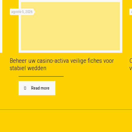
agosto 5, 2026
Beheer uw casino-activa veilige fiches voor
stabiel wedden
v
Read more