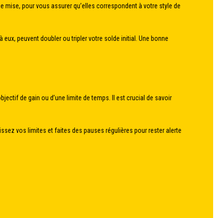
 mise, pour vous assurer qu’elles correspondent à votre style de
eux, peuvent doubler ou tripler votre solde initial. Une bonne
bjectif de gain ou d’une limite de temps. Il est crucial de savoir
issez vos limites et faites des pauses régulières pour rester alerte