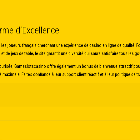
rme d’Excellence
s joueurs français cherchant une expérience de casino en ligne de qualité. Fo
t de jeux de table, le site garantit une diversité qui saura satisfaire tous les go
curisée, Gameslotscasino offre également un bonus de bienvenue attractif pour 
 maximale. Faites confiance à leur support client réactif et à leur politique de 