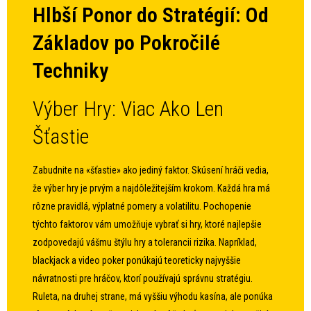
Hlbší Ponor do Stratégií: Od
Základov po Pokročilé
Techniky
Výber Hry: Viac Ako Len
Šťastie
Zabudnite na «šťastie» ako jediný faktor. Skúsení hráči vedia,
že výber hry je prvým a najdôležitejším krokom. Každá hra má
rôzne pravidlá, výplatné pomery a volatilitu. Pochopenie
týchto faktorov vám umožňuje vybrať si hry, ktoré najlepšie
zodpovedajú vášmu štýlu hry a tolerancii rizika. Napríklad,
blackjack a video poker ponúkajú teoreticky najvyššie
návratnosti pre hráčov, ktorí používajú správnu stratégiu.
Ruleta, na druhej strane, má vyššiu výhodu kasína, ale ponúka