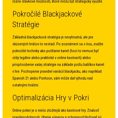
rôzne stávkové možnosti, ktoré môžu byť strategicky využité.
Pokročilé Blackjackové
Stratégie
Základná blackjacková stratégia je nevyhnutná, ale pre
skúsených hráčov to nestačí. Po zoznámení sa s ňou, zvážte
pokročilé techniky ako počítanie kariet (hoci to nemusí byť
vždy legálne alebo praktické v online kasínach) alebo
prispôsobenie vašej stratégie na základe počtu balíčkov kariet
v hre. Pochopenie pravidiel variácií blackjacku, ako napríklad
Spanish 21 alebo Pontoon, vám môže dať výhodu nad
ostatnými hráčmi.
Optimalizácia Hry v Pokri
Online poker je o niečo zložitejší ako kasínové hry. Znalosť
pravdepodobnosti, čítanie súperov a schopnosť blufovať sú