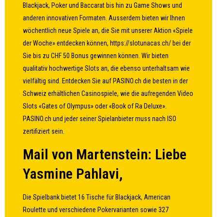
Blackjack, Poker und Baccarat bis hin zu Game Shows und
anderen innovativen Formaten. Ausserdem bieten wir Ihnen
wöchentlich neue Spiele an, die Sie mit unserer Aktion «Spiele
der Woche» entdecken können,
https://slotunacas.ch/
bei der
Sie bis zu CHF 50 Bonus gewinnen können. Wir bieten
qualitativ hochwertige Slots an, die ebenso unterhaltsam wie
vielfältig sind. Entdecken Sie auf PASINO.ch die besten in der
Schweiz erhältlichen Casinospiele, wie die aufregenden Video
Slots «Gates of Olympus» oder «Book of Ra Deluxe».
PASINO.ch und jeder seiner Spielanbieter muss nach ISO
zertifiziert sein.
Mail von Martenstein: Liebe
Yasmine Pahlavi,
Die Spielbank bietet 16 Tische für Blackjack, American
Roulette und verschiedene Pokervarianten sowie 327