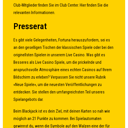
Club-Mitglieder finden Sie im Club Center. Hier finden Sie die
relevanten Informationen.
Presserat
Es gibt viele Gelegenheiten, Fortuna herauszufordern, sei es
an den geselligen Tischen der klassischen Spiele oder bei den
originellsten Spielen in unserem Live Casino. Was gibt es
Besseres als Live Casino Spiele, um die prickelnde und
anspruchsvolle Atmosphäre eines echten Casinos auf Ihrem
Bildschirm zu erleben? Verpassen Sie nicht unsere Rubrik
«Neue Spiele», um die neuesten Veröffentlichungen zu
entdecken. Sie stellen den umfangreichsten Teil unseres
Spielangebots dar.
Beim Blackjack ist es dein Ziel, mit deinen Karten so nah wie
möglich an 21 Punkte zu kommen. Bei Spielautomaten
gewinnst du, wenn die Symbole auf den Walzen eine der für