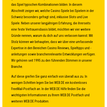
das Spiel typischen Kombinationen bilden. In diesem
Abschnitt zeigen wir, welche Casino Spiele bei Spielern in der
Schweiz besonders gefragt sind, inklusive Slots und Live
Spiele. Neben unserer langjährigen Erfahrung, die ihrerseits
eine feste Vertrauensbasis bildet, möchten wir vier weitere
Gründe nennen, warum du dich auf uns verlassen kannst. Mit
Stolz können wir behaupten, dass wir über eine umfassende
Expertise in den Bereichen Casino Reviews, Spieltipps und -
anleitungen sowie branchenrelevante Entwicklungen verfügen.
Wir gehören seit 1995 zu den führenden Stimmen in unserer
Branche.
Auf diese greifen Sie ganz einfach von überall aus zu. In
wenigen Schritten legen Sie bei WEB.DE ein kostenloses
FreeMail-Postfach an. In der WEB.DE Hilfe finden Sie die
wichtigsten Informationen zu Ihrem WEB.DE Postfach und
weiteren WEB.DE Produkten.