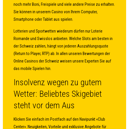
noch mehr Boni, Freispiele und viele andere Preise zu erhalten.
Sie können in unserem Casino von Ihrem Computer,
Smartphone oder Tablet aus spielen.
Lotterien und Sportwetten wiederum dürfen nur Loterie
Romande und Swisslos anbieten. Welche Slots am besten in
der Schweiz zahlen, hängt von jederen Auszahlungsquote
(Return to Player, RTP) ab. In allen unseren Bewertungen der
Online Casinos der Schweiz weisen unsere Experten Sie auf
das mobile Spielen hin.
Insolvenz wegen zu gutem
Wetter: Beliebtes Skigebiet
steht vor dem Aus
Klicken Sie einfach im Postfach auf den Navipunkt «Club
Center». Neuigkeiten, Vorteile und exklusive Angebote für