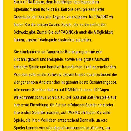
Book of Ra Deluxe, dem Nachfolger des legendären
Spielautomaten Book of Ra, lädt Sie der Spieleanbieter
Greentube ein, das alte Ägypten zu erkunden. Auf PASINO.ch
finden Sie die besten Casino Spiele, die es derzeit in der
Schweiz gibt. Zumal Sie auf PASINO.ch auch die Möglichkeit
haben, unsere Tischspiele kostenlos zu testen.
Sie kombinieren umfangreiche Bonusprogramme wie
Einzahlugsboni und Freispiele, sowie eine große Auswahl
beliebter Spiele und benutzerfreundlichen Zahlungsmethoden.
Von den zehn in der Schweiz aktiven Online Casinos bieten die
vier genannten Anbieter das insgesamt beste Gesamtangebot.
Alle neuen Spieler erhalten auf PASINO.ch einen 100%igen
Willkommensbonus von bis zu CHF 500 und 350 Freispiele auf
ihre erste Einzahlung. Ob Sie ein erfahrener Spieler sind oder
Ihre ersten Schritte machen, auf PASINO.ch finden Sie viele
Spiele, die Ihren Vorlieben entsprechen! Denn alle unsere
Spieler können von ständigen Promotionen profitieren, um