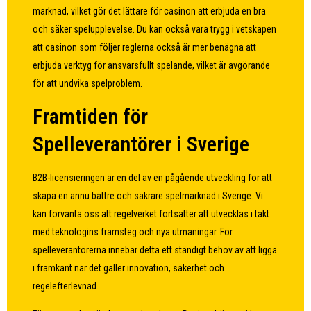
marknad, vilket gör det lättare för casinon att erbjuda en bra
och säker spelupplevelse. Du kan också vara trygg i vetskapen
att casinon som följer reglerna också är mer benägna att
erbjuda verktyg för ansvarsfullt spelande, vilket är avgörande
för att undvika spelproblem.
Framtiden för
Spelleverantörer i Sverige
B2B-licensieringen är en del av en pågående utveckling för att
skapa en ännu bättre och säkrare spelmarknad i Sverige. Vi
kan förvänta oss att regelverket fortsätter att utvecklas i takt
med teknologins framsteg och nya utmaningar. För
spelleverantörerna innebär detta ett ständigt behov av att ligga
i framkant när det gäller innovation, säkerhet och
regelefterlevnad.