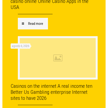
casino online Online Casino Apps in the
USA
Read more
agosto 6, 2026
Casinos on the internet A real income ten
Better Us Gambling enterprise Internet
sites to have 2026