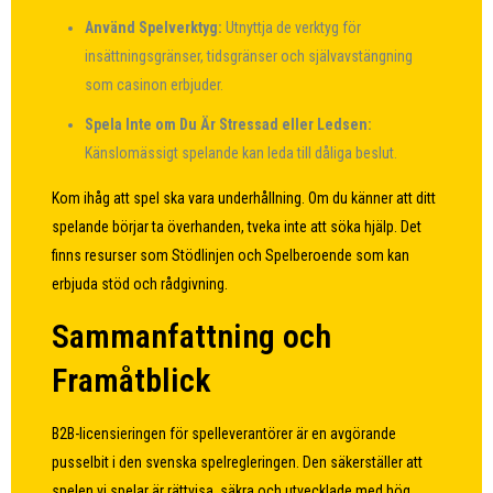
Använd Spelverktyg:
Utnyttja de verktyg för
insättningsgränser, tidsgränser och självavstängning
som casinon erbjuder.
Spela Inte om Du Är Stressad eller Ledsen:
Känslomässigt spelande kan leda till dåliga beslut.
Kom ihåg att spel ska vara underhållning. Om du känner att ditt
spelande börjar ta överhanden, tveka inte att söka hjälp. Det
finns resurser som Stödlinjen och Spelberoende som kan
erbjuda stöd och rådgivning.
Sammanfattning och
Framåtblick
B2B-licensieringen för spelleverantörer är en avgörande
pusselbit i den svenska spelregleringen. Den säkerställer att
spelen vi spelar är rättvisa, säkra och utvecklade med hög