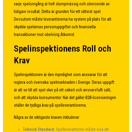
varje spelomgång är helt slumpmässig och oberoende av
tidigare resultat. Detta är grunden för ett rättvist spel.
Dessutom måste leverantörerna ha system på plats för att
skydda spelarnas personuppgifter och finansiella
transaktioner mot obehörig åtkomst.
Spelinspektionens Roll och
Krav
Spelinspektionen är den myndighet som ansvarar för att
reglera och övervaka spelmarknaden i Sverige. Deras uppgift
är att se till att spel sker på ett säkert och ansvarsfullt sätt,
och att skydda konsumenter. När det gäller B2B-licensieringen
ställer de tydliga krav på spelleverantörerna.
Några av de viktigaste kraven inkluderar:
Teknisk Standard:
Spelleverantören måste visa att