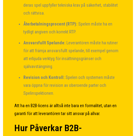
deras spel uppfyller tekniska krav på säkerhet, stabilitet
och rättvisa.
Återbetalningsprocent (RTP):
Spelen måste ha en
tydligt angiven och korrekt RTP.
Ansvarsfullt Spelande:
Leverantören måste ha rutiner
för att främja ansvarsfullt spelande, till exempel genom
att erbjuda verktyg för insättningsgränser och
självavstängning.
Revision och Kontroll:
Spelen och systemen måste
vara öppna för revision av oberoende parter och
Spelinspektionen.
Att ha en B2B-licens är alltså inte bara en formalitet, utan en
garanti för att leverantören tar sitt ansvar på allvar.
Hur Påverkar B2B-