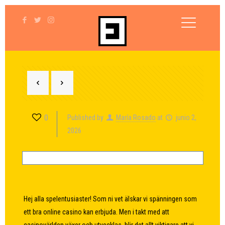
0
Published by
María Rosado
at
junio 2,
2026
Hej alla spelentusiaster! Som ni vet älskar vi spänningen som
ett bra online casino kan erbjuda. Men i takt med att