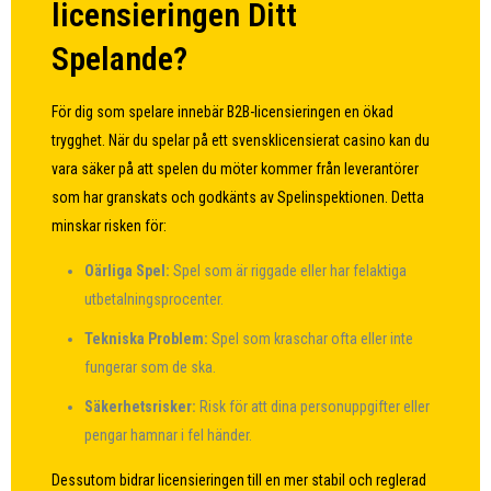
licensieringen Ditt
Spelande?
För dig som spelare innebär B2B-licensieringen en ökad
trygghet. När du spelar på ett svensklicensierat casino kan du
vara säker på att spelen du möter kommer från leverantörer
som har granskats och godkänts av Spelinspektionen. Detta
minskar risken för:
Oärliga Spel:
Spel som är riggade eller har felaktiga
utbetalningsprocenter.
Tekniska Problem:
Spel som kraschar ofta eller inte
fungerar som de ska.
Säkerhetsrisker:
Risk för att dina personuppgifter eller
pengar hamnar i fel händer.
Dessutom bidrar licensieringen till en mer stabil och reglerad