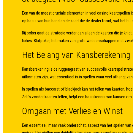
Een van de meest cruciale elementen in veel casino kaartspellen is
op basis van hun hand en de kaart die de dealer toont, wat het hu
Bij poker gaat de strategie verder dan alleen de kaarten die je kri
fiches. Blufpoker, het maken van grote weddenschappen met zwakke 
Het Belang van Kansberekening
Kansberekening is de ruggengraat van succesvolle kaartspelstrategi
uitkomsten zijn, wat essentieel is in spellen waar veel afhangt va
In spellen als baccarat of blackjack kan het tellen van kaarten, 
Zelfs zonder kaarten tellen, helpt een basiskennis van kansen om 
Omgaan met Verlies en Winst
Een essentieel, maar vaak onderschat, aspect van het spelen van 