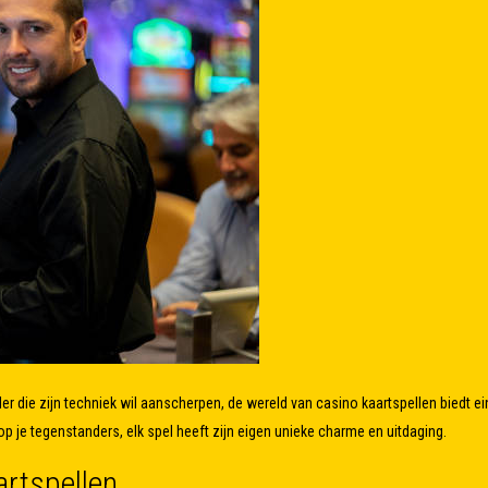
eler die zijn techniek wil aanscherpen, de wereld van casino kaartspellen biedt
p je tegenstanders, elk spel heeft zijn eigen unieke charme en uitdaging.
artspellen