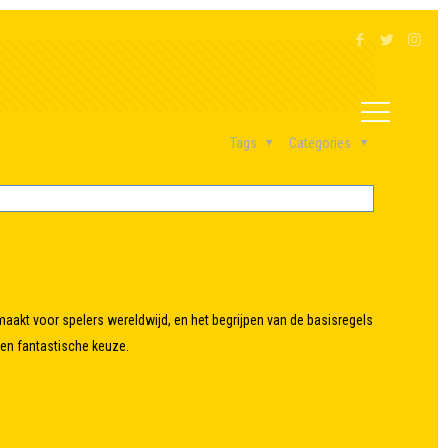
Tags
Categories
 maakt voor spelers wereldwijd, en het begrijpen van de basisregels
en fantastische keuze.