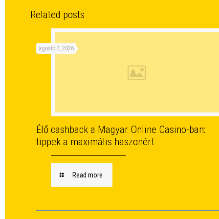
Related posts
agosto 7, 2026
Élő cashback a Magyar Online Casino-ban:
tippek a maximális haszonért
Read more