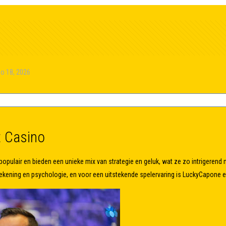
o 18, 2026
t Casino
populair en bieden een unieke mix van strategie en geluk, wat ze zo intrigerend
rekening en psychologie, en voor een uitstekende spelervaring is
LuckyCapone
e