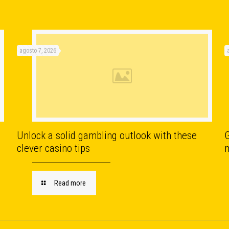
agosto 7, 2026
Unlock a solid gambling outlook with these
G
clever casino tips
Read more