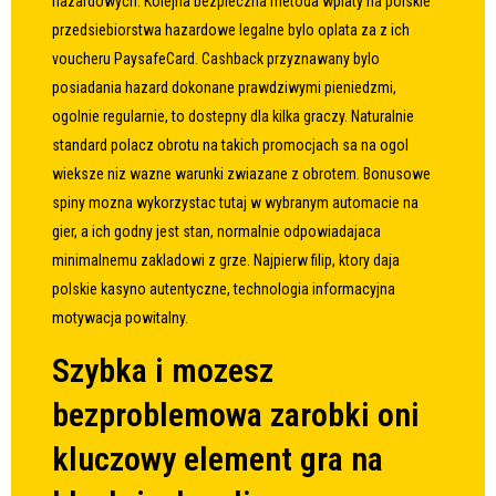
hazardowych. Kolejna bezpieczna metoda wplaty na polskie
przedsiebiorstwa hazardowe legalne bylo oplata za z ich
voucheru PaysafeCard. Cashback przyznawany bylo
posiadania hazard dokonane prawdziwymi pieniedzmi,
ogolnie regularnie, to dostepny dla kilka graczy. Naturalnie
standard polacz obrotu na takich promocjach sa na ogol
wieksze niz wazne warunki zwiazane z obrotem. Bonusowe
spiny mozna wykorzystac tutaj w wybranym automacie na
gier, a ich godny jest stan, normalnie odpowiadajaca
minimalnemu zakladowi z grze. Najpierw filip, ktory daja
polskie kasyno autentyczne, technologia informacyjna
motywacja powitalny.
Szybka i mozesz
bezproblemowa zarobki oni
kluczowy element gra na