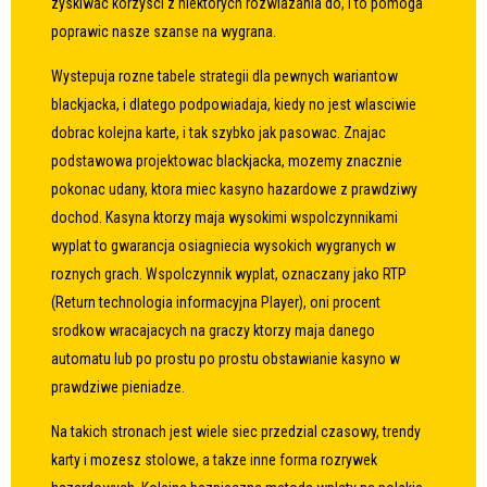
zyskiwac korzysci z niektorych rozwiazania do, i to pomoga
poprawic nasze szanse na wygrana.
Wystepuja rozne tabele strategii dla pewnych wariantow
blackjacka, i dlatego podpowiadaja, kiedy no jest wlasciwie
dobrac kolejna karte, i tak szybko jak pasowac. Znajac
podstawowa projektowac blackjacka, mozemy znacznie
pokonac udany, ktora miec kasyno hazardowe z prawdziwy
dochod. Kasyna ktorzy maja wysokimi wspolczynnikami
wyplat to gwarancja osiagniecia wysokich wygranych w
roznych grach. Wspolczynnik wyplat, oznaczany jako RTP
(Return technologia informacyjna Player), oni procent
srodkow wracajacych na graczy ktorzy maja danego
automatu lub po prostu po prostu obstawianie kasyno w
prawdziwe pieniadze.
Na takich stronach jest wiele siec przedzial czasowy, trendy
karty i mozesz stolowe, a takze inne forma rozrywek