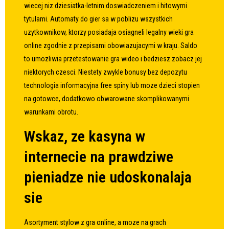
wiecej niz dziesiatka-letnim doswiadczeniem i hitowymi
tytulami. Automaty do gier sa w poblizu wszystkich
uzytkownikow, ktorzy posiadaja osiagneli legalny wieki gra
online zgodnie z przepisami obowiazujacymi w kraju. Saldo
to umozliwia przetestowanie gra wideo i bedziesz zobacz jej
niektorych czesci. Niestety zwykle bonusy bez depozytu
technologia informacyjna free spiny lub moze dzieci stopien
na gotowce, dodatkowo obwarowane skomplikowanymi
warunkami obrotu.
Wskaz, ze kasyna w
internecie na prawdziwe
pieniadze nie udoskonalaja
sie
Asortyment stylow z gra online, a moze na grach