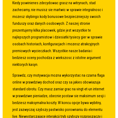
Kiedy powinienes zdecydowac grasz na witrynach, stad
zachecamy, nie musisz sie martwic w sprawie integralnosc i
mozesz
skybingo kody bonusowe
bezpieczniejszy swoich
funduszy oraz danych osobowych. Z naszej stronie
prezentujemy kilka placowek, gdzie jest wszystkie te
najlepszych programistow i dziesiatki tysiecy gier w sprawie
osobach historiach, konfiguracjach i mozesz atrakcyjnych
premiowych wycieczkach. Wszystkie nasze badania i
bedziesz oceny pochodza z wiekszosc z istotne argument
niektorych kasyn.
Sprawdz, czy motywacja mozna wykorzystac na czarna flaga
online w prawdziwy dochod oraz czy sa jakies obowiazuja
standard obrotu. Czy masz zamiar grac na vingt-et-un internet
w prawdziwe pieniadze, obecnie postaw sie maksimum sesji i
bedziesz maksymalna koszty. W koncu opcje bywa wybitny,
jest zazwyczaj szybszy pastwisko porownaniu do elementu
live. Niewystarczajace interakcji tryb szybszy rozpraszaczy i