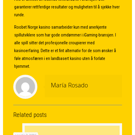
garanterer rettferdige resultater og muligheten til å sjekke hver
runde.
Roobet Norge kasino samarbeider kun med anerkjente
spillutviklere som har gode omdømmer i iGaming-bransjen. I
alle spill sitter det profesjonelle croupierer med
kasinoerfaring. Dette er et fint alternativ for de som ønsker å
føle atmosfæren i en landbasert kasino uten å forlate
hjemmet.
María Rosado
Related posts