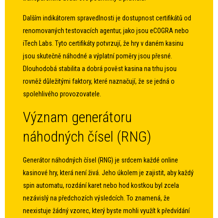
Dalším indikátorem spravedlnosti je dostupnost certifikátů od
renomovaných testovacích agentur, jako jsou eCOGRA nebo
iTech Labs. Tyto certifikáty potvrzují, že hry v daném kasinu
jsou skutečně náhodné a výplatní poměry jsou přesné.
Dlouhodobá stabilita a dobrá pověst kasina na trhu jsou
rovněž důležitými faktory, které naznačují, že se jedná o
spolehlivého provozovatele.
Význam generátoru
náhodných čísel (RNG)
Generátor náhodných čísel (RNG) je srdcem každé online
kasinové hry, která není živá. Jeho úkolem je zajistit, aby každý
spin automatu, rozdání karet nebo hod kostkou byl zcela
nezávislý na předchozích výsledcích. To znamená, že
neexistuje žádný vzorec, který byste mohli využít k předvídání