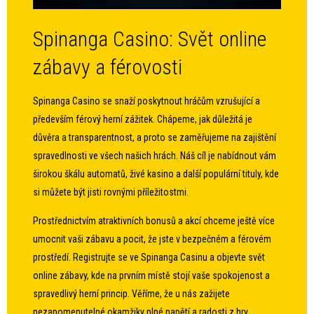
Spinanga Casino: Svět online
zábavy a férovosti
Spinanga Casino se snaží poskytnout hráčům vzrušující a
především férový herní zážitek. Chápeme, jak důležitá je
důvěra a transparentnost, a proto se zaměřujeme na zajištění
spravedlnosti ve všech našich hrách. Náš cíl je nabídnout vám
širokou škálu automatů, živé kasino a další populární tituly, kde
si můžete být jisti rovnými příležitostmi.
Prostřednictvím atraktivních bonusů a akcí chceme ještě více
umocnit vaši zábavu a pocit, že jste v bezpečném a férovém
prostředí. Registrujte se ve Spinanga Casinu a objevte svět
online zábavy, kde na prvním místě stojí vaše spokojenost a
spravedlivý herní princip. Věříme, že u nás zažijete
nezapomenutelné okamžiky plné napětí a radosti z hry.