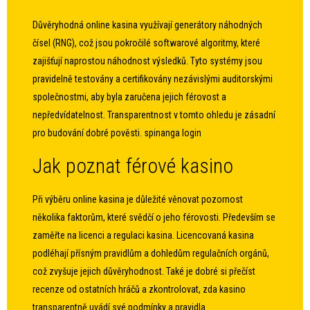
Důvěryhodná online kasina využívají generátory náhodných
čísel (RNG), což jsou pokročilé softwarové algoritmy, které
zajišťují naprostou náhodnost výsledků. Tyto systémy jsou
pravidelně testovány a certifikovány nezávislými auditorskými
společnostmi, aby byla zaručena jejich férovost a
nepředvídatelnost. Transparentnost v tomto ohledu je zásadní
pro budování dobré pověsti.
spinanga login
Jak poznat férové kasino
Při výběru online kasina je důležité věnovat pozornost
několika faktorům, které svědčí o jeho férovosti. Především se
zaměřte na licenci a regulaci kasina. Licencovaná kasina
podléhají přísným pravidlům a dohledům regulačních orgánů,
což zvyšuje jejich důvěryhodnost. Také je dobré si přečíst
recenze od ostatních hráčů a zkontrolovat, zda kasino
transparentně uvádí své podmínky a pravidla.