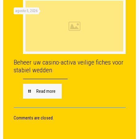
agosto 5, 2026
Beheer uw casino-activa veilige fiches voor
stabiel wedden
Read more
Comments are closed.