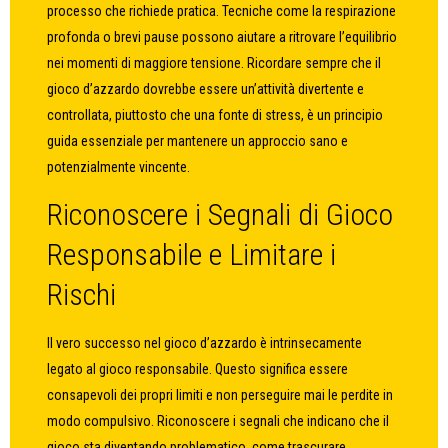
processo che richiede pratica. Tecniche come la respirazione
profonda o brevi pause possono aiutare a ritrovare l’equilibrio
nei momenti di maggiore tensione. Ricordare sempre che il
gioco d’azzardo dovrebbe essere un’attività divertente e
controllata, piuttosto che una fonte di stress, è un principio
guida essenziale per mantenere un approccio sano e
potenzialmente vincente.
Riconoscere i Segnali di Gioco
Responsabile e Limitare i
Rischi
Il vero successo nel gioco d’azzardo è intrinsecamente
legato al gioco responsabile. Questo significa essere
consapevoli dei propri limiti e non perseguire mai le perdite in
modo compulsivo. Riconoscere i segnali che indicano che il
gioco sta diventando problematico, come trascurare