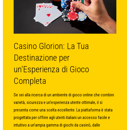
Casino Glorion: La Tua
Destinazione per
un’Esperienza di Gioco
Completa
Se sei alla ricerca di un ambiente di gioco online che combini
varietà, sicurezza e un’esperienza utente ottimale, il si
presenta come una scelta eccellente. La piattaforma è stata
progettata per offrire agli utenti italiani un accesso facile e
intuitivo a un’ampia gamma di giochi da casinò, dalle