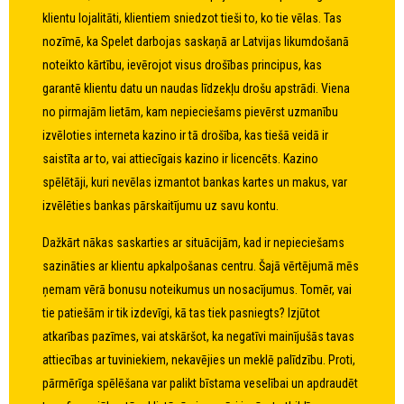
klientu lojalitāti, klientiem sniedzot tieši to, ko tie vēlas. Tas
nozīmē, ka Spelet darbojas saskaņā ar Latvijas likumdošanā
noteikto kārtību, ievērojot visus drošības principus, kas
garantē klientu datu un naudas līdzekļu drošu apstrādi. Viena
no pirmajām lietām, kam nepieciešams pievērst uzmanību
izvēloties interneta kazino ir tā drošība, kas tiešā veidā ir
saistīta ar to, vai attiecīgais kazino ir licencēts. Kazino
spēlētāji, kuri nevēlas izmantot bankas kartes un makus, var
izvēlēties bankas pārskaitījumu uz savu kontu.
Dažkārt nākas saskarties ar situācijām, kad ir nepieciešams
sazināties ar klientu apkalpošanas centru. Šajā vērtējumā mēs
ņemam vērā bonusu noteikumus un nosacījumus. Tomēr, vai
tie patiešām ir tik izdevīgi, kā tas tiek pasniegts? Izjūtot
atkarības pazīmes, vai atskāršot, ka negatīvi mainījušās tavas
attiecības ar tuviniekiem, nekavējies un meklē palīdzību. Proti,
pārmērīga spēlēšana var palikt bīstama veselībai un apdraudēt