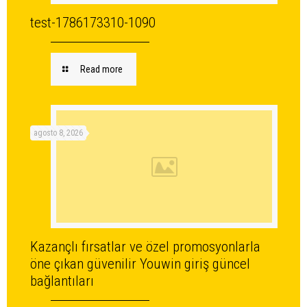
test-1786173310-1090
Read more
agosto 8, 2026
Kazançlı fırsatlar ve özel promosyonlarla
öne çıkan güvenilir Youwin giriş güncel
bağlantıları