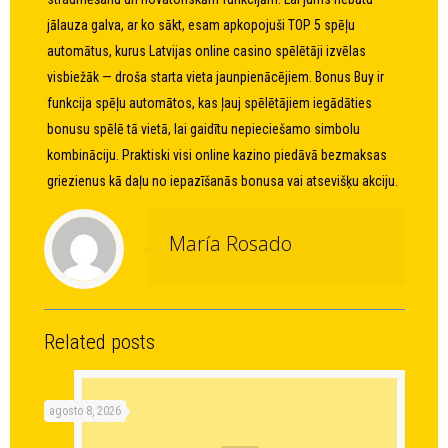
jālauza galva, ar ko sākt, esam apkopojuši TOP 5 spēļu
automātus, kurus Latvijas online casino spēlētāji izvēlas
visbiežāk — droša starta vieta jaunpienācējiem. Bonus Buy ir
funkcija spēļu automātos, kas ļauj spēlētājiem iegādāties
bonusu spēlē tā vietā, lai gaidītu nepieciešamo simbolu
kombināciju. Praktiski visi online kazino piedāvā bezmaksas
griezienus kā daļu no iepazīšanās bonusa vai atsevišķu akciju.
María Rosado
Related posts
agosto 8, 2026