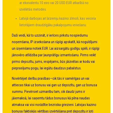
ar ekvivalentu 10 eiro vai 20 USD EUR atkarībā no
izvēlētās metodes.
Latvijā darbojas arī ārzemju kazino zīmoli, kas veicina
lietotājiem draudzīgāku pakalpojumu ieviešanu.
Daži veidi, kā to uzzināt, ir ierīces pirkstu nospiedumu
noņemšana, IP izsekošana un rūpīgi apskatīt, kā noguldījumi
un izņemšana notiek EUR. Lai aizsargātu godīgu spēli, ir rūpīgi
jānovēro atlīdzība par ļaunprātīgu izmantošanu. Pirms veikt
pirmo depozītu, jums, iespējams, būs jāizvēlas ar kodu vai
pieprasījumu pogu, lai iegūtu daudzus pabalstus.
Novērtējiet derību prasības—cik tās ir samērīgas un vai
attiecas tikai uz bonusu vai gan uz depozītu, gan uz bonusa
summu. Pievērsiet uzmanību tam, cik daudz jums ir
jāiemaksā, lai saņemtu tādus bonusus kā pilna naudas
atmaksa vai visi norādītie bezriska griezieni. Latvijas kazino
bonusa faktiskās vērtības izvērtēšana pret depozītu ir ļoti