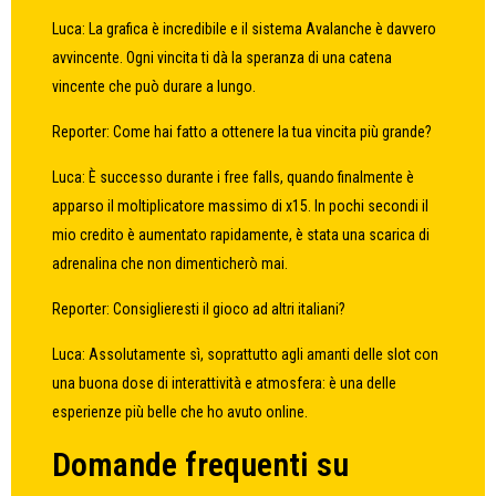
Luca: La grafica è incredibile e il sistema Avalanche è davvero
avvincente. Ogni vincita ti dà la speranza di una catena
vincente che può durare a lungo.
Reporter: Come hai fatto a ottenere la tua vincita più grande?
Luca: È successo durante i free falls, quando finalmente è
apparso il moltiplicatore massimo di x15. In pochi secondi il
mio credito è aumentato rapidamente, è stata una scarica di
adrenalina che non dimenticherò mai.
Reporter: Consiglieresti il gioco ad altri italiani?
Luca: Assolutamente sì, soprattutto agli amanti delle slot con
una buona dose di interattività e atmosfera: è una delle
esperienze più belle che ho avuto online.
Domande frequenti su