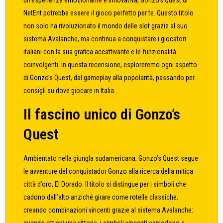
un’esperienza emozionante e innovativa, Gonzo’s Quest di
NetEnt potrebbe essere il gioco perfetto per te. Questo titolo
non solo ha rivoluzionato il mondo delle slot grazie al suo
sistema Avalanche, ma continua a conquistare i giocatori
italiani con la sua grafica accattivante e le funzionalità
coinvolgenti. In questa recensione, esploreremo ogni aspetto
di Gonzo’s Quest, dal gameplay alla popolarità, passando per
consigli su dove giocare in Italia.
Il fascino unico di Gonzo’s
Quest
Ambientato nella giungla sudamericana, Gonzo’s Quest segue
le avventure del conquistador Gonzo alla ricerca della mitica
città d’oro, El Dorado. Il titolo si distingue per i simboli che
cadono dall’alto anziché girare come rotelle classiche,
creando combinazioni vincenti grazie al sistema Avalanche: