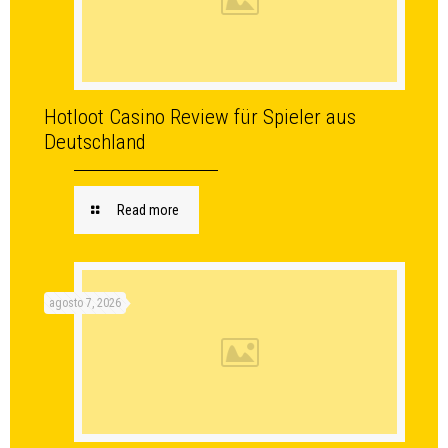
Hotloot Casino Review für Spieler aus
Deutschland
Read more
agosto 7, 2026