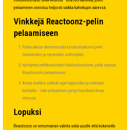
pelaaminen onnistuu helposti vaikka kahvikupin ääressä.
Vinkkejä Reactoonz-pelin
pelaamiseen
Pelaa alkuun demomoodissa tutustuaksesi pelin
toimintoihin ja symbolien voittosyklin.
Hyödynnä nettikasinoiden talletusbonukset, jotka sopivat
Reactoonzin pelaamiseen.
Aseta itsellesi selkeät rajat tappioiden ja voittojen
kohdalla – näin pelaaminen pysyy hauskana ilman
stressiä.
Lopuksi
Reactoonz on erinomainen valinta sekä uusille että kokeneille