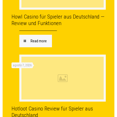
Howl Casino für Spieler aus Deutschland —
Review und Funktionen
Read more
agosto 7, 2026
Hotloot Casino Review für Spieler aus
Deutschland