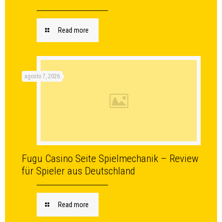
Read more
agosto 7, 2026
Fugu Casino Seite Spielmechanik – Review
für Spieler aus Deutschland
Read more