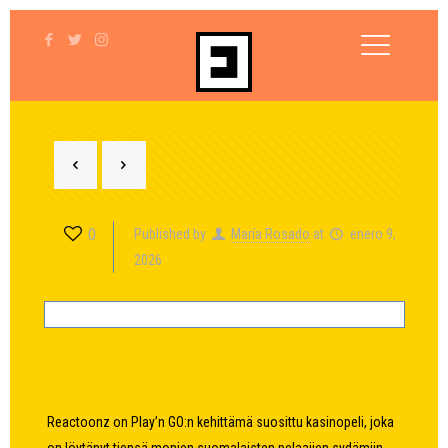
0
Published by
María Rosado
at
enero 9,
2026
Reactoonz on Play’n GO:n kehittämä suosittu kasinopeli, joka