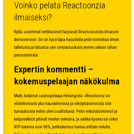
Voinko pelata Reactoonzia
ilmaiseksi?
Kyllä, useimmat nettikasinot tarjoavat Reactoonzista ilmaisen
demoversion. Se on hyvä tapa harjoitella pelin toimintaa ilman
talletusta ja tutustua sen ominaisuuksiin ennen oikean rahan
panostamista.
Expertin kommentti –
kokemuspelaajan näkökulma
Matti, kokenut casinopelaaja Helsingistä: «Reactoonz on
ehdottomasti yksi hauskimmista ja viihdyttävimmistä slot-
turnauksista mihin olen osallistunut. Pelin erikoistoiminnot ja
ketjureaktiot pitävät mielen virkeänä, ja vaikka kyseessä onkin
RTP-lukema noin 96%, pelikokemus tuntuu erittäin reilulta.