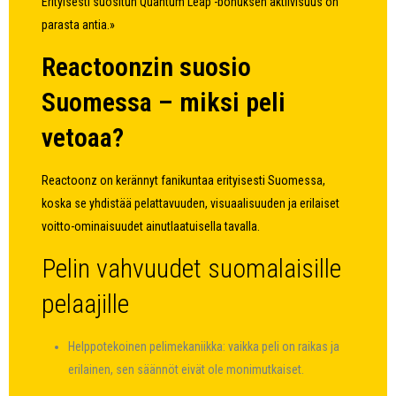
Erityisesti suositun Quantum Leap -bonuksen aktiivisuus on
parasta antia.»
Reactoonzin suosio
Suomessa – miksi peli
vetoaa?
Reactoonz on kerännyt fanikuntaa erityisesti Suomessa,
koska se yhdistää pelattavuuden, visuaalisuuden ja erilaiset
voitto-ominaisuudet ainutlaatuisella tavalla.
Pelin vahvuudet suomalaisille
pelaajille
Helppotekoinen pelimekaniikka: vaikka peli on raikas ja
erilainen, sen säännöt eivät ole monimutkaiset.