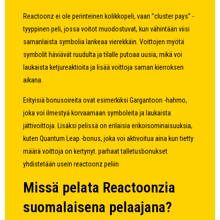
Reactoonz ei ole perinteinen kolikkopeli, vaan ”cluster pays” -
tyyppinen peli, jossa voitot muodostuvat, kun vähintään viisi
samanlaista symbolia lankeaa vierekkäin. Voittojen myötä
symbolit häviävät ruudulta ja tilalle putoaa uusia, mikä voi
laukaista ketjureaktioita ja lisää voittoja saman kierroksen
aikana.
Erityisiä bonusoireita ovat esimerkiksi Gargantoon -hahmo,
joka voi ilmestyä korvaamaan symboleita ja laukaista
jättivoittoja. Lisäksi pelissä on erilaisia erikoisominaisuuksia,
kuten Quantum Leap -bonus, joka voi aktivoitua aina kun tietty
määrä voittoja on kertynyt.
parhaat talletusbonukset
yhdistetään usein reactoonz peliin
Missä pelata Reactoonzia
suomalaisena pelaajana?