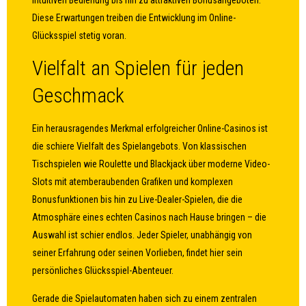
intuitiven Bedienung bis hin zu attraktiven Bonusangeboten.
Diese Erwartungen treiben die Entwicklung im Online-
Glücksspiel stetig voran.
Vielfalt an Spielen für jeden
Geschmack
Ein herausragendes Merkmal erfolgreicher Online-Casinos ist
die schiere Vielfalt des Spielangebots. Von klassischen
Tischspielen wie Roulette und Blackjack über moderne Video-
Slots mit atemberaubenden Grafiken und komplexen
Bonusfunktionen bis hin zu Live-Dealer-Spielen, die die
Atmosphäre eines echten Casinos nach Hause bringen – die
Auswahl ist schier endlos. Jeder Spieler, unabhängig von
seiner Erfahrung oder seinen Vorlieben, findet hier sein
persönliches Glücksspiel-Abenteuer.
Gerade die Spielautomaten haben sich zu einem zentralen