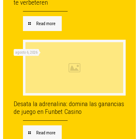
te verbeteren
Read more
agosto 6, 2026
Desata la adrenalina: domina las ganancias
de juego en Funbet Casino
Read more