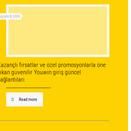
agosto 8, 2026
azançlı fırsatlar ve özel promosyonlarla öne
ıkan güvenilir Youwin giriş güncel
ağlantıları
Read more