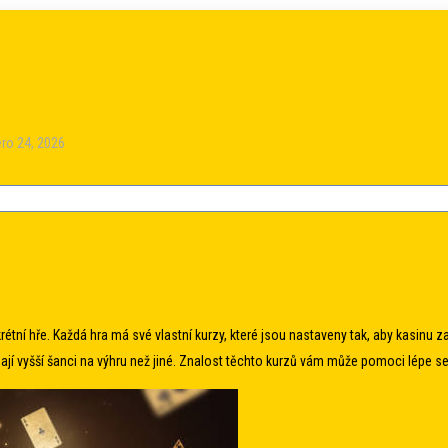
ero 24, 2026
tní hře. Každá hra má své vlastní kurzy, které jsou nastaveny tak, aby kasinu za
jí vyšší šanci na výhru než jiné. Znalost těchto kurzů vám může pomoci lépe se