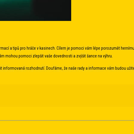
ací a tipů pro hráče v kasinech. Cílem je pomoci vám lépe porozumět hernímu p
é vám mohou pomoci zlepšit vaše dovednosti a zvýšit šance na výhru.
t informovaná rozhodnutí. Doufáme, že naše rady a informace vám budou užiteč