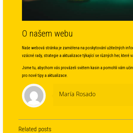
O našem webu
Naše webová stránka je zaměřena na poskytování užitečných inform
vzácné rady, strategie a aktualizace týkající se různých her, kter
Jsme tu, abychom vás provázeli světem kasin a pomohli vám učini
pro nové tipy a aktualizace.
María Rosado
Related posts