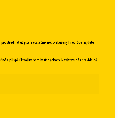
rostředí, ať už jste začátečník nebo zkušený hráč. Zde najdete
né a přispějí k vašim herním úspěchům. Navštivte nás pravidelně