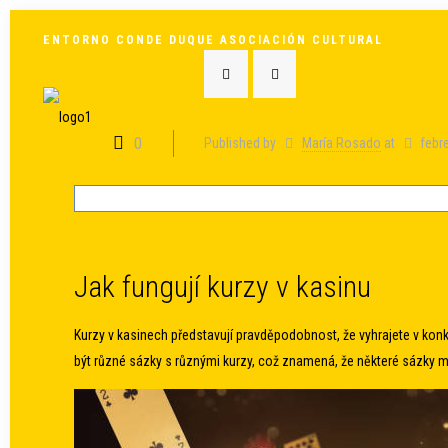
ENTORNO CONDE DUQUE ASOCIACIÓN CULTURAL
0
Published by
María Rosado
at
febr
Jak fungují kurzy v kasinu
Kurzy v kasinech představují pravděpodobnost, že vyhrajete v konkré
být různé sázky s různými kurzy, což znamená, že některé sázky ma