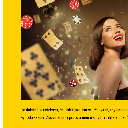
Je důležité si uvědomit, že i když jsou kurzy určeny tak, aby upřed
výhodu kasina. Zkoumáním a porozuměním kurzům můžete přizpůsobi