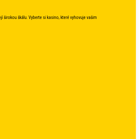
jí širokou škálu. Vyberte si kasino, které vyhovuje vašim