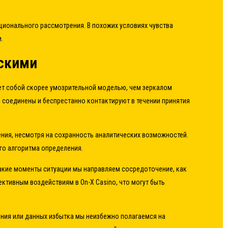
ационального рассмотрения. В похожих условиях чувства
.
ескими
ет собой скорее умозрительной моделью, чем зеркалом
 соединены и беспрестанно контактируют в течении принятия
ия, несмотря на сохранность аналитических возможностей.
го алгоритма определения.
акие моменты ситуации мы направляем сосредоточение, как
тивным воздействиям в On-X Casino, что могут быть
ения или данных избытка мы неизбежно полагаемся на