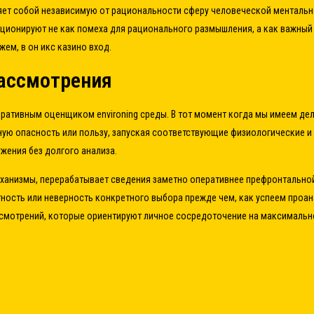
яет собой независимую от рациональности сферу человеческой ментальн
ционируют не как помеха для рационального размышления, а как важны
ажем, в
он икс казино вход
.
рассмотрения
тивным оценщиком environing среды. В тот момент когда мы имеем дело
ую опасность или пользу, запуская соответствующие физиологические и
жения без долгого анализа.
ханизмы, перерабатывает сведения заметно оперативнее префронтальной
ность или неверность конкретного выбора прежде чем, как успеем проан
смотрений, которые ориентируют личное сосредоточение на максимальн