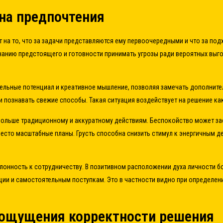
 на предпочтения
 на то, что за задачи представляются ему первоочередными и что за по
анию предстоящего и готовности принимать угрозы ради вероятных выгод
льные потенциал и креативное мышление, позволяя замечать дополнител
познавать свежие способы. Такая ситуация воздействует на решение как
больше традиционному и аккуратному действиям. Беспокойство может за
есто масштабные планы. Грусть способна снизить стимул к энергичным д
лонность к сотрудничеству. В позитивном расположении духа личности бо
яции и самостоятельным поступкам. Это в частности видно при определен
 ощущения корректности решения