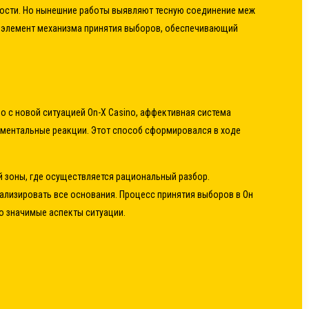
ости. Но нынешние работы выявляют тесную соединение меж
й элемент механизма принятия выборов, обеспечивающий
 с новой ситуацией On-X Casino, аффективная система
 ментальные реакции. Этот способ сформировался в ходе
 зоны, где осуществляется рациональный разбор.
ализировать все основания. Процесс принятия выборов в Он
о значимые аспекты ситуации.