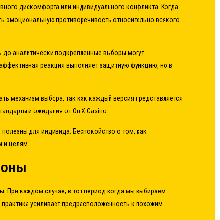
тивного дискомфорта или индивидуального конфликта. Когда
ть эмоциональную противоречивость относительно всякого
ь до аналитически подкрепленные выборы могут
 аффективная реакция выполняет защитную функцию, но в
ть механизм выбора, так как каждый версия представляется
андарты и ожидания от On X Casino.
 полезны для индивида. Беспокойство о том, как
 и целям.
лоны
. При каждом случае, в тот период когда мы выбираем
й практика усиливает предрасположенность к похожим