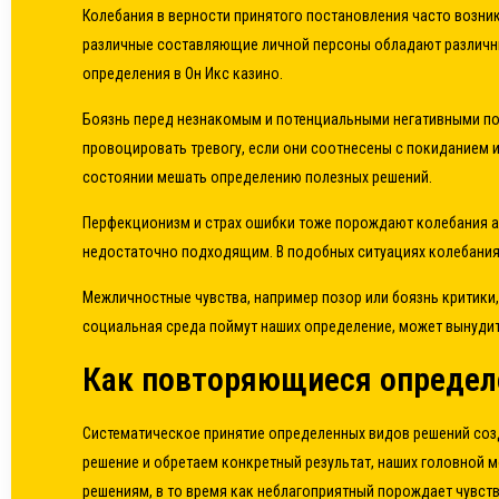
Колебания в верности принятого постановления часто возни
различные составляющие личной персоны обладают различн
определения в Он Икс казино.
Боязнь перед незнакомым и потенциальными негативными по
провоцировать тревогу, если они соотнесены с покиданием 
состоянии мешать определению полезных решений.
Перфекционизм и страх ошибки тоже порождают колебания а
недостаточно подходящим. В подобных ситуациях колебания 
Межличностные чувства, например позор или боязнь критики,
социальная среда поймут наших определение, может вынуди
Как повторяющиеся определ
Систематическое принятие определенных видов решений соз
решение и обретаем конкретный результат, наших головной 
решениям, в то время как неблагоприятный порождает чувст