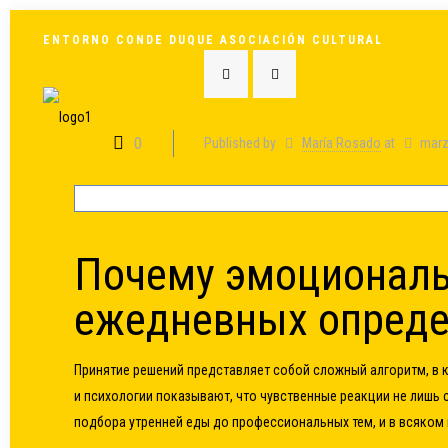
ENTORNO CONDE DUQUE ASOCIACIÓN CULTURAL
0
Published by
María Rosado
at
marz
Почему эмоциональ
ежедневных опред
Принятие решений представляет собой сложный алгоритм, в 
и психологии показывают, что чувственные реакции не лишь 
подбора утренней еды до профессиональных тем, и в всяком