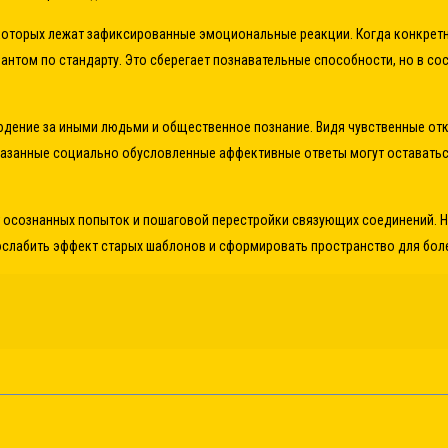
которых лежат зафиксированные эмоциональные реакции. Когда конкрет
нтом по стандарту. Это сберегает познавательные способности, но в с
дение за иными людьми и общественное познание. Видя чувственные от
казанные социально обусловленные аффективные ответы могут оставатьс
т осознанных попыток и пошаговой перестройки связующих соединений. 
ослабить эффект старых шаблонов и сформировать пространство для бол