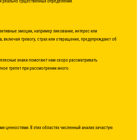
я реально существенных определений.
итивные эмоции, например ликование, интерес или
а, включая тревогу, страх или отвращение, предупреждают об
 телесные знаки помогают нам скоро рассматривать
тное трепет при рассмотрении иного.
и ценностями. В этих областях численный анализ зачастую