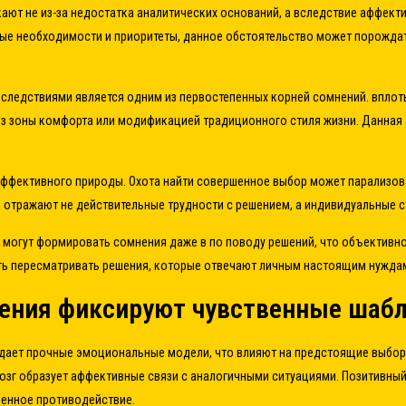
кают не из-за недостатка аналитических оснований, а вследствие аффек
ые необходимости и приоритеты, данное обстоятельство может порожда
следствиями является одним из первостепенных корней сомнений. вплот
из зоны комфорта или модификацией традиционного стиля жизни. Данная
ффективного природы. Охота найти совершенное выбор может парализова
отражают не действительные трудности с решением, а индивидуальные ст
 могут формировать сомнения даже в по поводу решений, что объективно
ть пересматривать решения, которые отвечают личным настоящим нуждам
ения фиксируют чувственные шаб
дает прочные эмоциональные модели, что влияют на предстоящие выборы
мозг образует аффективные связи с аналогичными ситуациями. Позитивны
венное противодействие.