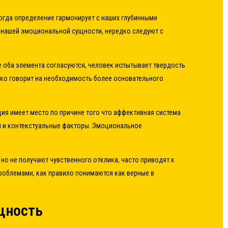
огда определение гармонирует с наших глубинными
е нашей эмоциональной сущности, нередко следуют с
 оба элемента согласуются, человек испытывает твердость
дко говорит на необходимость более основательного
ция имеет место по причине того что аффективная система
ы и контекстуальные факторы. Эмоциональное
о не получают чувственного отклика, часто приводят к
роблемами, как правило понимаются как верные в
щность