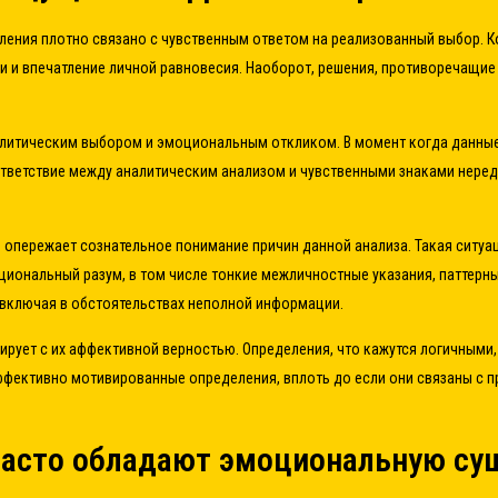
ления плотно связано с чувственным ответом на реализованный выбор. К
и и впечатление личной равновесия. Наоборот, решения, противоречащи
алитическим выбором и эмоциональным откликом. В момент когда данные
ответствие между аналитическим анализом и чувственными знаками нере
 опережает сознательное понимание причин данной анализа. Такая ситуа
иональный разум, в том числе тонкие межличностные указания, паттерн
 включая в обстоятельствах неполной информации.
ет с их аффективной верностью. Определения, что кажутся логичными, н
фективно мотивированные определения, вплоть до если они связаны с п
 часто обладают эмоциональную су