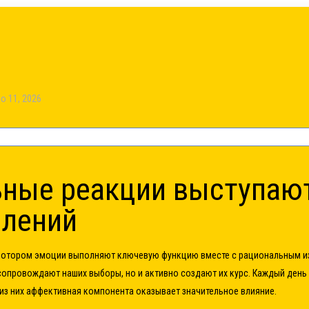
o 11, 2026
ные реакции выступаю
елений
котором эмоции выполняют ключевую функцию вместе с рациональным изу
сопровождают наших выборы, но и активно создают их курс. Каждый день
 из них аффективная компонента оказывает значительное влияние.