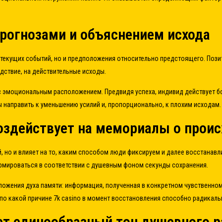
прогнозами и объяснением исхода
текущих событий, но и предположения относительно предстоящего. Поз
едствие, на действительные исходы.
 эмоциональным расположением. Предвидя успеха, индивид действует бо
ы направить к уменьшению усилий и, пропорционально, к плохим исходам.
воздействует на мемориалы о прои
й, но и влияет на то, каким способом люди фиксируем и далее восстана
рмироваться в соответствии с душевным фоном секунды сохранения.
ожения духа памяти: информация, полученная в конкретном чувственном
по какой причине 7k casino в момент восстановления способно радикал
ет единообразный тон душевного р