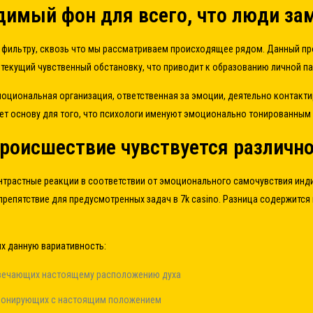
димый фон для всего, что люди за
фильтру, сквозь что мы рассматриваем происходящее рядом. Данный пр
 текущий чувственный обстановку, что приводит к образованию личной 
циональная организация, ответственная за эмоции, деятельно контактир
ает основу для того, что психологи именуют эмоционально тонированным
происшествие чувствуется различн
трастные реакции в соответствии от эмоционального самочувствия инд
репятствие для предусмотренных задач в 7k casino. Разница содержится 
 данную вариативность:
твечающих настоящему расположению духа
рмонирующих с настоящим положением