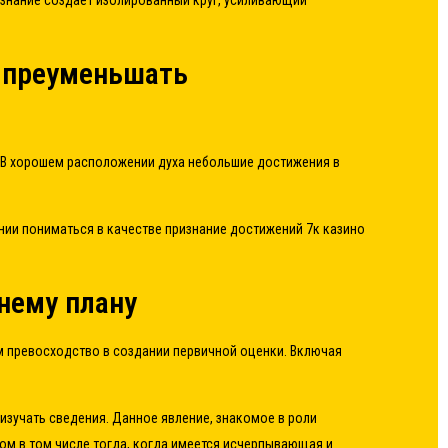
знание создает изолированный круг, усиливающий
и преуменьшать
 В хорошем расположении духа небольшие достижения в
нии пониматься в качестве признание достижений 7к казино
нему плану
 превосходство в создании первичной оценки. Включая
зучать сведения. Данное явление, знакомое в роли
м в том числе тогда, когда имеется исчерпывающая и