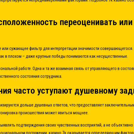
интерпретируются непреднамеренными факторами. Подобное 7к казино осо
асположенность переоценивать ил
 или сужающее фильтр для интерпретации значимости совершающегося.
как в плохом – даже крупные победы понимаются как несущественные.
нальной работе. Одна и та же взаимная связь от управляющего в состоя
вственного состояния сотрудника.
ния часто уступают душевному зад
изируются дольше душевных ответов, что предоставляет заключительным
я тонировка происшествия может явиться мощнее.
являть подтверждения своих чувственных восприятий, а не объективно и
оциональном погружении. казино 7к оказывается определяющим факторо