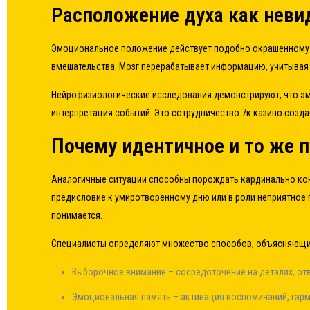
Расположение духа как неви
Эмоциональное положение действует подобно окрашенному 
вмешательства. Мозг перерабатывает информацию, учитывая
Нейрофизиологические исследования демонстрируют, что эмо
интерпретация событий. Это сотрудничество 7к казино созд
Почему идентичное и то же 
Аналогичные ситуации способны порождать кардинально кон
предисловие к умиротворенному дню или в роли неприятное п
понимается.
Специалисты определяют множество способов, объясняющих
Выборочное внимание – сосредоточение на деталях, о
Эмоциональная память – активация воспоминаний, га