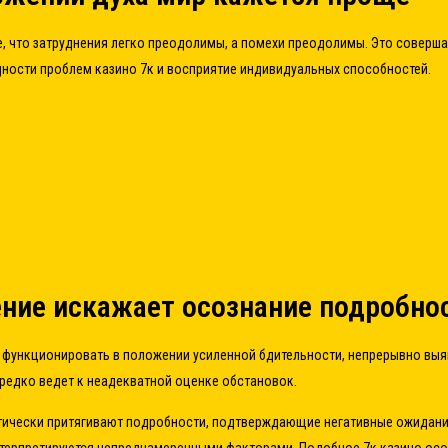
 что затруднения легко преодолимы, а помехи преодолимы. Это соверша
дности проблем казино 7к и восприятие индивидуальных способностей.
ние искажает осознание подробно
 функционировать в положении усиленной бдительности, непрерывно выя
редко ведет к неадекватной оценке обстановок.
ически притягивают подробности, подтверждающие негативные ожидания