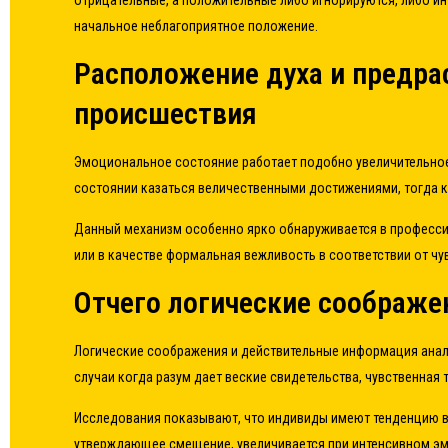
отрицательные, а положительные либо игнорируются, либо 
начальное неблагоприятное положение.
Расположение духа и предр
происшествия
Эмоциональное состояние работает подобно увеличительное
состоянии казаться величественными достижениями, тогда 
Данный механизм особенно ярко обнаруживается в профессио
или в качестве формальная вежливость в соответствии от чу
Отчего логические соображе
Логические соображения и действительные информация анал
случаи когда разум дает веские свидетельства, чувственна
Исследования показывают, что индивиды имеют тенденцию вы
утверждающее смещение, увеличивается при интенсивном эм