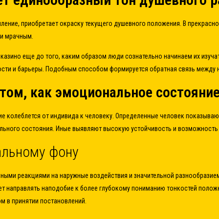
ение, приобретает окраску текущего душевного положения. В прекрасн
и мрачным.
казино еще до того, каким образом люди сознательно начинаем их изуч
ности и барьеры. Подобным способом формируется обратная связь между
том, как эмоциональное состояние
е колеблется от индивида к человеку. Определенные человек показываю
льного состояния. Иные выявляют высокую устойчивость и возможность о
альному фону
ными реакциями на наружные воздействия и значительной разнообразием 
ет направлять наподобие к более глубокому пониманию тонкостей положен
м в принятии постановлений.