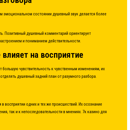
ом эмоциональном состоянии душевный звук делается более
ать. Позитивный душевный комментарий ориентирует
 настроением и пониманием действительности.
 влияет на восприятие
т большую чувствительность к чувственным изменениям, их
тделять душевный задний план от разумного разбора.
в восприятии одних и тех же происшествий. Их осознание
ия, так и к непоследовательности в мнениях. 7к казино для