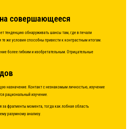
я на совершающееся
еет тенденцию обнаруживать шансы там, где в печали
и те же условия способны привести к контрастным итогам.
ние более гибким и изобретательным. Отрицательные
одов
ую назначение. Контакт с незнакомым личностью, изучение
тся рациональный изучение.
я за фрагменты момента, тогда как лобная область
ему разумному анализу.