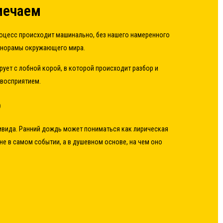
мечаем
оцесс происходит машинально, без нашего намеренного
панорамы окружающего мира.
ует с лобной корой, в которой происходит разбор и
 восприятием.
о
ивида. Ранний дождь может пониматься как лирическая
не в самом событии, а в душевном основе, на чем оно