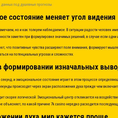
» данных под душевные прогнозы
ое состояние меняет угол видени
замечаем, но и как толкуем наблюдаемое. В ситуации радости человек им
нности заметен при формулировке значимых решений, в случае если одни 
ют, что позитивные чувства расширяют поле внимания, формируют мышле
аться на потенциальных угрозах и сложностях.
 в формировании изначальных выв
 секунд, и эмоциональное состояние играет в этом процессе определяющ
 секунды происходят через экран расположения духа прежде чем включае
дит скорее логической. Эмоциональный центр откликается на воздействи
ое объясняет, по какой причине 7k casino нередко расходится последующ
ожении духа мир кажется проще