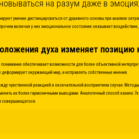
новываться на разум даже в эмоция
ируют умение дистанцироваться от душевного основы при анализе ситуа
Впрочем включая у них эмоциональное состояние оказывает воздействие, 
положения духа изменяет позицию
 понимание обеспечивает возможности для более объективной интерпр
е деформирует окружающий мир, и исправлять собственные мнения.
ежду чувственной реакцией и окончательной восприятием случая. Метод
енять их более гармоничными выводами. Аналогичный способ казино 7к 
ки совершающегося.