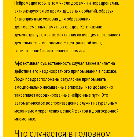
Нейромедиаторы, в том числе дофамин и норадреналин,
активизируются во время душевных событий, образуя
благоприятные условия для образования
долговременных памятных следов. Кент казино
демонстрирует, как аффективная активация настраивает
деятельность гиппокампа — центральной зоны,
ответственной за закрепление памяти.
Аффективная существенность случая также влияет на
действие его неоднократного припоминания в психике.
Люди предрасположены регулярнее припоминать
эмоционально насыщенные эпизоды, что добавочно
закрепляет ассоциированные нейронные пути. Это
автоматическое воспроизведение служит натуральным
механизмом укрепления ценной фактов в долгосрочной
мнемонике.
Что случается в головном