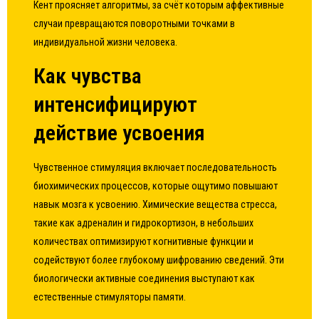
Кент проясняет алгоритмы, за счёт которым аффективные
случаи превращаются поворотными точками в
индивидуальной жизни человека.
Как чувства
интенсифицируют
действие усвоения
Чувственное стимуляция включает последовательность
биохимических процессов, которые ощутимо повышают
навык мозга к усвоению. Химические вещества стресса,
такие как адреналин и гидрокортизон, в небольших
количествах оптимизируют когнитивные функции и
содействуют более глубокому шифрованию сведений. Эти
биологически активные соединения выступают как
естественные стимуляторы памяти.