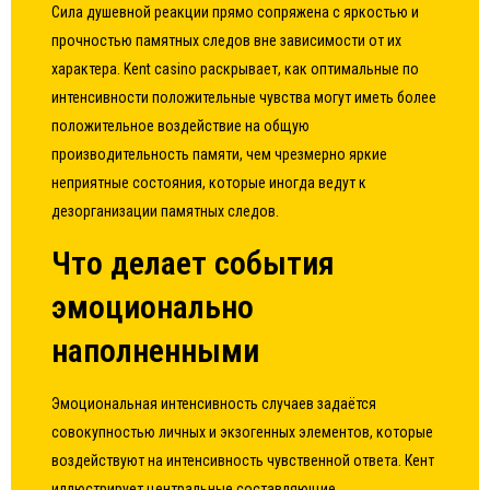
Сила душевной реакции прямо сопряжена с яркостью и
прочностью памятных следов вне зависимости от их
характера. Kent casino раскрывает, как оптимальные по
интенсивности положительные чувства могут иметь более
положительное воздействие на общую
производительность памяти, чем чрезмерно яркие
неприятные состояния, которые иногда ведут к
дезорганизации памятных следов.
Что делает события
эмоционально
наполненными
Эмоциональная интенсивность случаев задаётся
совокупностью личных и экзогенных элементов, которые
воздействуют на интенсивность чувственной ответа. Кент
иллюстрирует центральные составляющие,