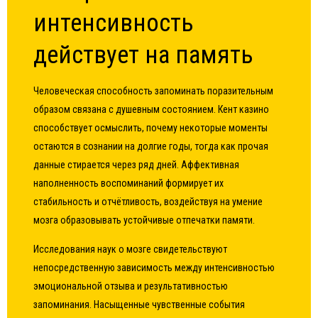
интенсивность
действует на память
Человеческая способность запоминать поразительным
образом связана с душевным состоянием. Кент казино
способствует осмыслить, почему некоторые моменты
остаются в сознании на долгие годы, тогда как прочая
данные стирается через ряд дней. Аффективная
наполненность воспоминаний формирует их
стабильность и отчётливость, воздействуя на умение
мозга образовывать устойчивые отпечатки памяти.
Исследования наук о мозге свидетельствуют
непосредственную зависимость между интенсивностью
эмоциональной отзыва и результативностью
запоминания. Насыщенные чувственные события