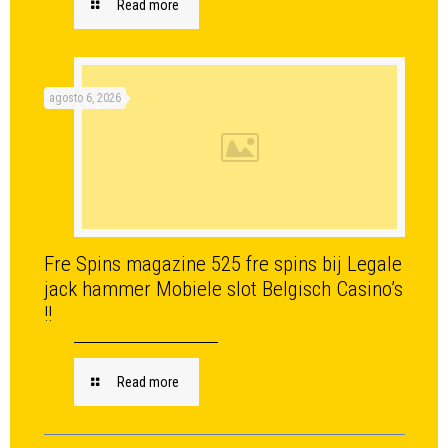
Read more
agosto 6, 2026
Fre Spins magazine 525 fre spins bij Legale
jack hammer Mobiele slot Belgisch Casino’s
!!
Read more