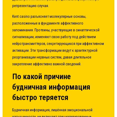
репрезентацию случая.
Kent casino
разъясняет молекулярные основы,
расположенные в фундаменте аффективного
запоминания. Протеины, участвующие в синаптической
сигнализации, изменяют свою работу под действием
нейротрансмиттеров, секретирующихся при аффективном
активации. Эти трансформации ведут к архитектурной
реорганизации нервных систем, давая длительное
закрепление аффективно важной сведений.
По какой причине
будничная информация
быстро теряется
Будничная информация, лишённая эмоциональной
насыщенности, не включает специализированные