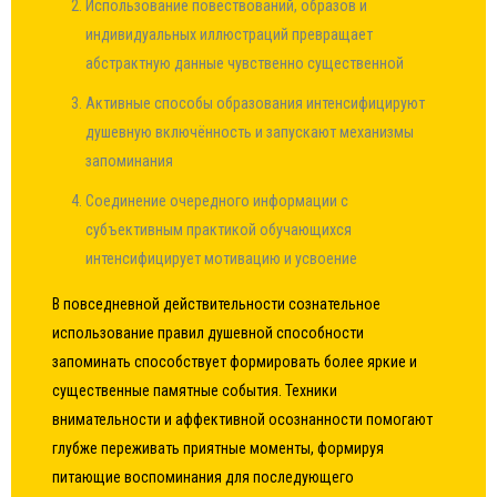
Использование повествований, образов и
индивидуальных иллюстраций превращает
абстрактную данные чувственно существенной
Активные способы образования интенсифицируют
душевную включённость и запускают механизмы
запоминания
Соединение очередного информации с
субъективным практикой обучающихся
интенсифицирует мотивацию и усвоение
В повседневной действительности сознательное
использование правил душевной способности
запоминать способствует формировать более яркие и
существенные памятные события. Техники
внимательности и аффективной осознанности помогают
глубже переживать приятные моменты, формируя
питающие воспоминания для последующего