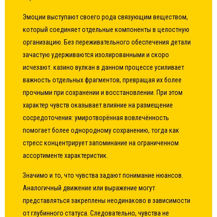
Эмоции выступают своего рода связующим веществом,
который соединяет отдельные компоненты в целостную
организацию. Без переживательного обеспечения детали
зачастую удерживаются изолированными и скоро
исчезают. казино вулкан в данном процессе усиливает
важность отдельных фрагментов, превращая их более
прочными при сохранении и восстановлении. При этом
характер чувств оказывает влияние на размещение
сосредоточения: умиротворённая вовлечённость
помогает более однородному сохранению, тогда как
стресс концентрирует запоминание на ограниченном
ассортименте характеристик.
Значимо и то, что чувства задают понимание нюансов.
Аналогичный движение или выражение могут
представляться закреплены неодинаково в зависимости
от глубинного статуса. Следовательно, чувства не