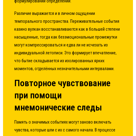
формулировании определений.
Различие выражается и в личном ощущении
темпорального пространства. Переживательные события
казино вулкан восстанавливаются как в большей степени
насыщенные, тогда как безэмоциональные промежутки
могут компрессироваться и едва ли не исчезать из
индивидуальной летописи. Это формирует впечатление,
что бытие складывается из изолированных ярких
моментов, отделённых незначительными интервалами.
Повторное чувствование
при помощи
мнемонические следы
Память о значимых событиях могут заново включать
чувства, которые шли с их с самого начала. В процессе