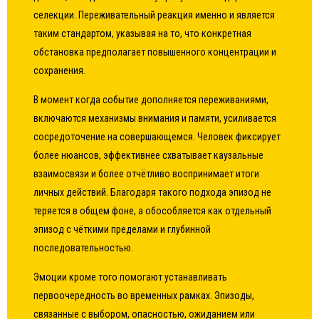
селекции. Переживательный реакция именно и является
таким стандартом, указывая на то, что конкретная
обстановка предполагает повышенного концентрации и
сохранения.
В момент когда событие дополняется переживаниями,
включаются механизмы внимания и памяти, усиливается
сосредоточение на совершающемся. Человек фиксирует
более нюансов, эффективнее схватывает каузальные
взаимосвязи и более отчётливо воспринимает итоги
личных действий. Благодаря такого подхода эпизод не
теряется в общем фоне, а обособляется как отдельный
эпизод с чёткими пределами и глубинной
последовательностью.
Эмоции кроме того помогают устанавливать
первоочередность во временных рамках. Эпизоды,
связанные с выбором, опасностью, ожиданием или