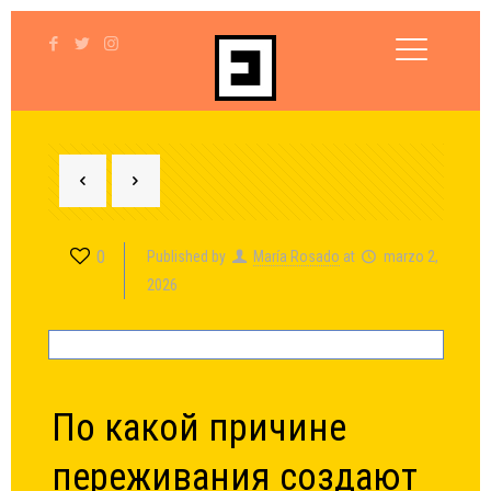
0
Published by
María Rosado
at
marzo 2,
2026
По какой причине
переживания создают