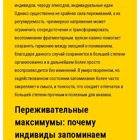
индивидов, череду эпизодов, индивидуальные идеи.
Однако существенна не крайняя сила переживаний, а их
регулируемость: чрезмерное напряжение может
ограничить сосредоточение и трансформировать
воспоминание фрагментарным. вулкан казино помогает
сохранять гармонию между эмоцией и пониманием,
благодаря данного случай сохраняется в большей степени
организованно и в дальнейшем более просто
воспроизводится без изменений. В умиротворённом, но
задействованном состоянии запоминание более часто
закрепляет и смысл, и тонкости, что создаёт отпечаток в
большей степени прочным и полезным для анализа.
Переживательные
максимумы: почему
индивиды запоминаем