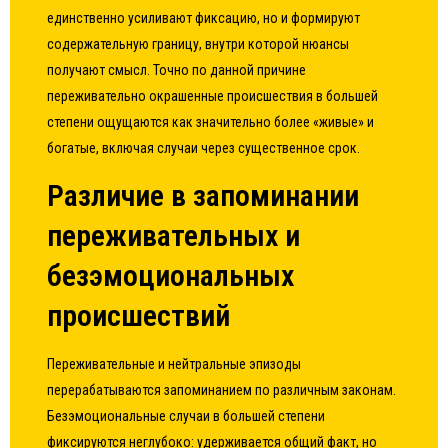
единственно усиливают фиксацию, но и формируют
содержательную границу, внутри которой нюансы
получают смысл. Точно по данной причине
переживательно окрашенные происшествия в большей
степени ощущаются как значительно более «живые» и
богатые, включая случаи через существенное срок.
Различие в запоминании
переживательных и
безэмоциональных
происшествий
Переживательные и нейтральные эпизоды
перерабатываются запоминанием по различным законам.
Безэмоциональные случаи в большей степени
фиксируются неглубоко: удерживается общий факт, но