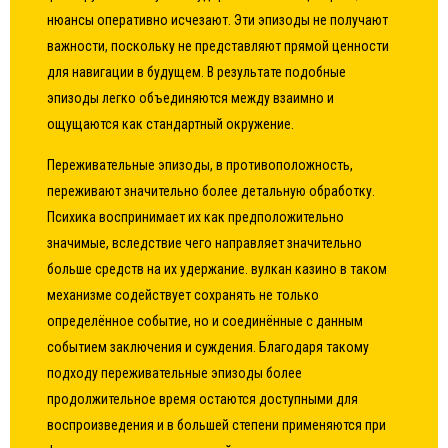
нюансы оперативно исчезают. Эти эпизоды не получают
важности, поскольку не представляют прямой ценности
для навигации в будущем. В результате подобные
эпизоды легко объединяются между взаимно и
ощущаются как стандартный окружение.
Переживательные эпизоды, в противоположность,
переживают значительно более детальную обработку.
Психика воспринимает их как предположительно
значимые, вследствие чего направляет значительно
больше средств на их удержание. вулкан казино в таком
механизме содействует сохранять не только
определённое событие, но и соединённые с данным
событием заключения и суждения. Благодаря такому
подходу переживательные эпизоды более
продолжительное время остаются доступными для
воспроизведения и в большей степени применяются при