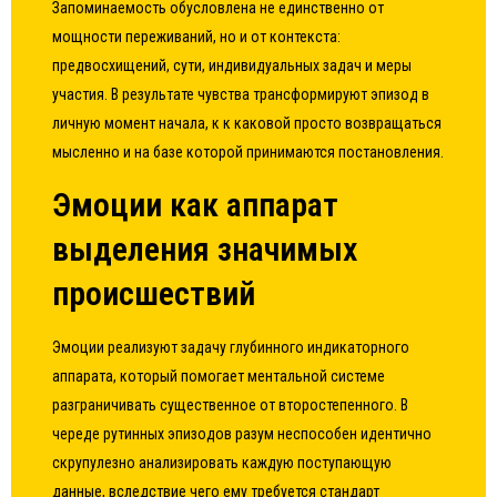
Запоминаемость обусловлена не единственно от
мощности переживаний, но и от контекста:
предвосхищений, сути, индивидуальных задач и меры
участия. В результате чувства трансформируют эпизод в
личную момент начала, к к каковой просто возвращаться
мысленно и на базе которой принимаются постановления.
Эмоции как аппарат
выделения значимых
происшествий
Эмоции реализуют задачу глубинного индикаторного
аппарата, который помогает ментальной системе
разграничивать существенное от второстепенного. В
череде рутинных эпизодов разум неспособен идентично
скрупулезно анализировать каждую поступающую
данные, вследствие чего ему требуется стандарт