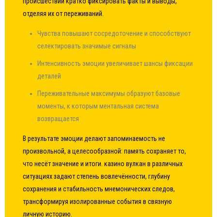
происшествий кратко фиксировать факты и выводы,
отделяя их от переживаний.
Чувства повышают сосредоточение и способствуют
селектировать значимые сигналы
Интенсивность эмоции увеличивает шансы фиксации
деталей
Переживательные максимумы образуют базовые
моменты, к которым ментальная система
возвращается
В результате эмоции делают запоминаемость не
произвольной, а целесообразной: память сохраняет то,
что несёт значение и итоги. казино вулкан в различных
ситуациях задают степень вовлечённости, глубину
сохранения и стабильность мнемонических следов,
трансформируя изолированные события в связную
личную историю.